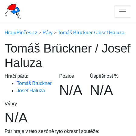
HrajuPinčes.cz
>
Páry
>
Tomáš Brückner / Josef Haluza
Tomáš Brückner / Josef
Haluza
Hráči páru:
Pozice
Úspěšnost %
Tomáš Brückner
N/A
N/A
Josef Haluza
Výhry
N/A
Pár hraje v této sezóně tyto okresní soutěže: