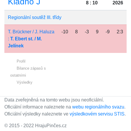
Kladno J
8 : 10
2026
Regionální soutěž III. třídy
T. Brückner / J. Haluza
-10
8
-3
9
-9
2:3
:
T. Ebert st. / M.
Jelínek
Profil
Bilance zápasů s
ostatními
Výsledky
Data zveřejněná na tomto webu jsou neoficiální.
Oficiální informace naleznete na
webu regionálního svazu
.
Oficiální výsledky naleznete ve
výsledkovém servisu STIS
.
© 2015 - 2022 HrajuPinčes.cz