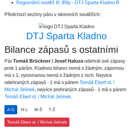
Regionální soutěž III. třídy
-
DTJ Sparta Kladno B
Předchozí sezóny páru v okresních soutěžích:
DTJ Sparta Kladno
Bilance zápasů s ostatními
Pár
Tomáš Brückner / Josef Haluza
odehrál své zápasy
proti 1 párům. Kladnou bilanci nemá s žádným, zápornou
má s 1, vyrovnanou nemá s žádným z nich. Nejvíce
odehraných zápasů - 1 má s párem
Tomáš Ebert st. /
Michal Jelínek
, nejvíce prohraných zápasů - 1 má s párem
Tomáš Ebert st. / Michal Jelínek
.
A-G
H-L
M-Š
T-Ž
Tomáš Ebert st. / Michal Jelínek