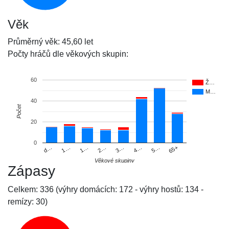
Věk
Průměrný věk: 45,60 let
Počty hráčů dle věkových skupin:
60
Ž…
M…
40
Počet
20
0
d…
1…
1…
2…
3…
4…
5…
65+
Věkové skupiny
Zápasy
Celkem: 336 (výhry domácích: 172 - výhry hostů: 134 -
remízy: 30)