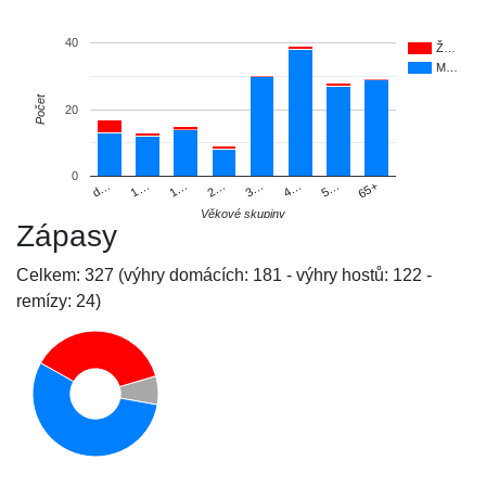
40
Ž…
M…
Počet
20
0
d…
1…
1…
2…
3…
4…
5…
65+
Věkové skupiny
Zápasy
Celkem: 327 (výhry domácích: 181 - výhry hostů: 122 -
remízy: 24)