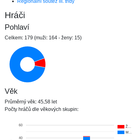
Regionální soutěž III. třídy
Hráči
Pohlaví
Celkem: 179 (muži: 164 - ženy: 15)
Věk
Průměrný věk: 45,58 let
Počty hráčů dle věkových skupin:
60
Ž…
M…
40