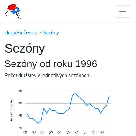
HrajuPinčes.cz
>
Sezóny
Sezóny
Sezóny od roku 1996
Počet družstev v jednotlivých sezónách:
35
Počet družstev
30
25
20
20
05
99
14
08
23
02
17
96
11