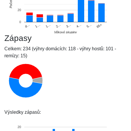
Počet
20
0
d…
1…
1…
2…
3…
4…
5…
65+
Věkové skupiny
Zápasy
Celkem: 234 (výhry domácích: 118 - výhry hostů: 101 -
remízy: 15)
Výsledky zápasů:
20