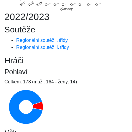
18:0
O…
10:8
O…
2:16
O…
O…
O…
O…
O…
Výsledky
2022/2023
Soutěže
Regionální soutěž I. třídy
Regionální soutěž II. třídy
Hráči
Pohlaví
Celkem: 178 (muži: 164 - ženy: 14)