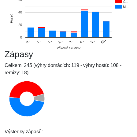
Ž…
M…
40
Počet
20
0
d…
1…
1…
2…
3…
4…
5…
65+
Věkové skupiny
Zápasy
Celkem: 245 (výhry domácích: 119 - výhry hostů: 108 -
remízy: 18)
Výsledky zápasů: