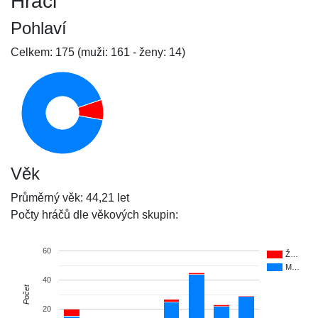
Hráči
Pohlaví
Celkem: 175 (muži: 161 - ženy: 14)
Věk
Průměrný věk: 44,21 let
Počty hráčů dle věkových skupin:
60
Ž…
M…
40
Počet
20