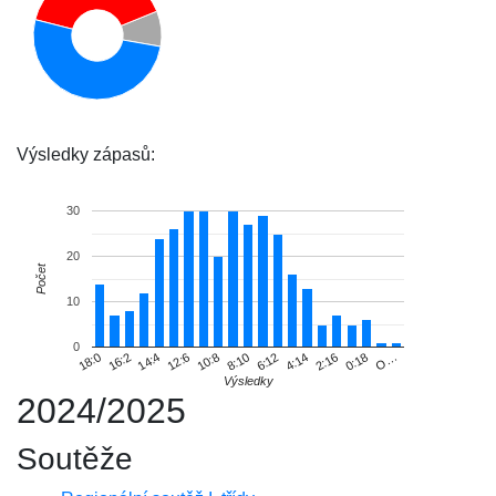
Výsledky zápasů:
30
20
Počet
10
0
O…
16:2
8:10
0:18
18:0
10:8
2:16
12:6
4:14
14:4
6:12
Výsledky
2024/2025
Soutěže