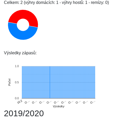
Celkem: 2 (výhry domácích: 1 - výhry hostů: 1 - remízy: 0)
Výsledky zápasů:
1.0
Počet
0.5
0.0
O…
O…
O…
O…
O…
O…
O…
O…
O…
O…
16:2
Výsledky
2019/2020