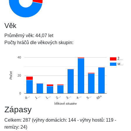
Věk
Průměrný věk: 44,07 let
Počty hráčů dle věkových skupin:
40
Ž…
M…
Počet
20
0
d…
1…
1…
2…
3…
4…
5…
65+
Věkové skupiny
Zápasy
Celkem: 287 (výhry domácích: 144 - výhry hostů: 119 -
remízy: 24)