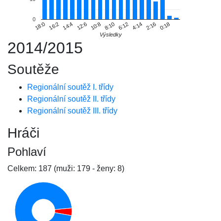
0
16:2
6:12
10:8
0:18
14:4
4:14
18:0
8:10
12:6
2:16
Výsledky
2014/2015
Soutěže
Regionální soutěž I. třídy
Regionální soutěž II. třídy
Regionální soutěž III. třídy
Hráči
Pohlaví
Celkem: 187 (muži: 179 - ženy: 8)