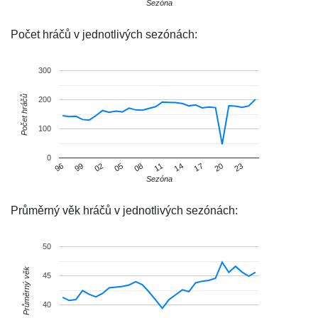
Sezóna
Počet hráčů v jednotlivých sezónách:
300
Počet hráčů
200
100
0
20
05
99
14
08
23
02
17
96
11
Sezóna
Průměrný věk hráčů v jednotlivých sezónách:
50
Průměrný věk
45
40