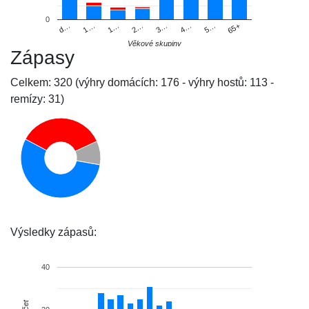
0
d…
1…
1…
2…
3…
4…
5…
65+
Věkové skupiny
Zápasy
Celkem: 320 (výhry domácích: 176 - výhry hostů: 113 -
remízy: 31)
Výsledky zápasů:
40