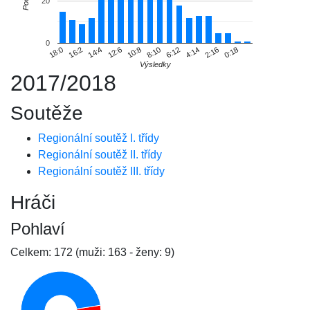
Počet
20
0
16:2
6:12
10:8
0:18
14:4
4:14
18:0
8:10
12:6
2:16
Výsledky
2017/2018
Soutěže
Regionální soutěž I. třídy
Regionální soutěž II. třídy
Regionální soutěž III. třídy
Hráči
Pohlaví
Celkem: 172 (muži: 163 - ženy: 9)