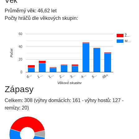
Věk
Průměrný věk: 46,62 let
Počty hráčů dle věkových skupin:
60
Ž…
M…
40
Počet
20
0
d…
1…
1…
2…
3…
4…
5…
65+
Věkové skupiny
Zápasy
Celkem: 308 (výhry domácích: 161 - výhry hostů: 127 -
remízy: 20)