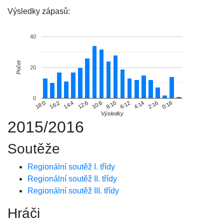
Výsledky zápasů:
40
Počet
20
0
16:2
6:12
10:8
0:18
14:4
4:14
18:0
8:10
12:6
2:16
Výsledky
2015/2016
Soutěže
Regionální soutěž I. třídy
Regionální soutěž II. třídy
Regionální soutěž III. třídy
Hráči