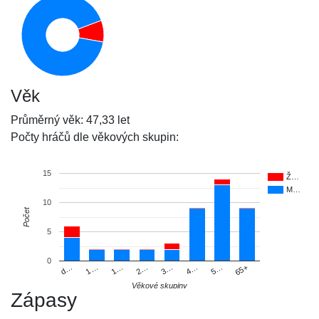
Věk
Průměrný věk: 47,33 let
Počty hráčů dle věkových skupin:
15
Ž…
M…
10
Počet
5
0
d…
1…
1…
2…
3…
4…
5…
65+
Věkové skupiny
Zápasy