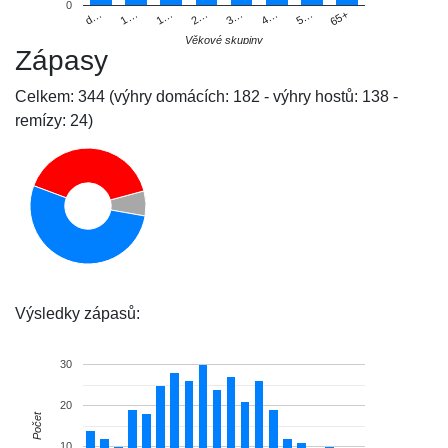
0
d…
1…
1…
2…
3…
4…
5…
65+
Věkové skupiny
Zápasy
Celkem: 344 (výhry domácích: 182 - výhry hostů: 138 -
remízy: 24)
Výsledky zápasů:
30
20
Počet
10