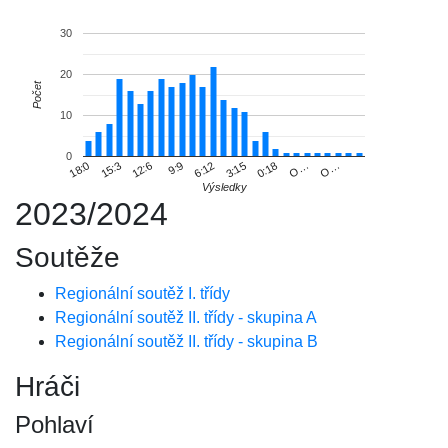
30
20
Počet
10
0
O…
6:12
18:0
3:15
15:3
0:18
12:6
O…
9:9
Výsledky
2023/2024
Soutěže
Regionální soutěž I. třídy
Regionální soutěž II. třídy - skupina A
Regionální soutěž II. třídy - skupina B
Hráči
Pohlaví