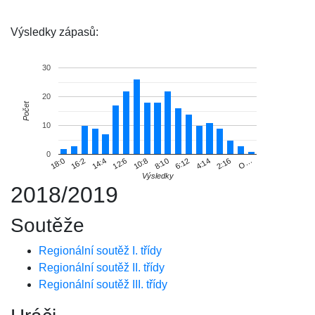
Výsledky zápasů:
30
20
Počet
10
0
18:0
16:2
14:4
12:6
10:8
8:10
6:12
4:14
2:16
O…
Výsledky
2018/2019
Soutěže
Regionální soutěž I. třídy
Regionální soutěž II. třídy
Regionální soutěž III. třídy