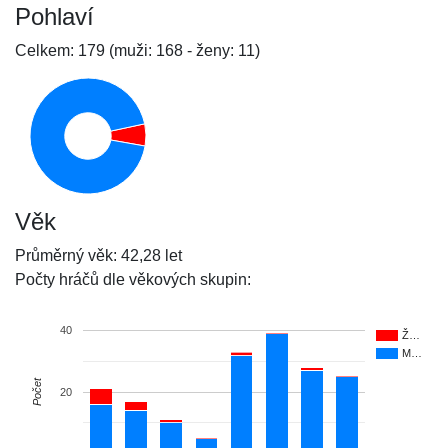
Pohlaví
Celkem: 179 (muži: 168 - ženy: 11)
Věk
Průměrný věk: 42,28 let
Počty hráčů dle věkových skupin:
40
Ž…
M…
Počet
20