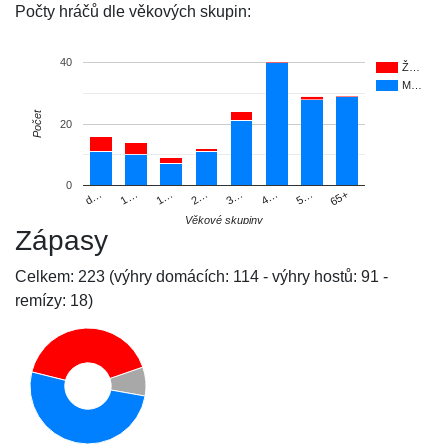
Počty hráčů dle věkových skupin:
40
Ž…
M…
Počet
20
0
d…
1…
1…
2…
3…
4…
5…
65+
Věkové skupiny
Zápasy
Celkem: 223 (výhry domácích: 114 - výhry hostů: 91 -
remízy: 18)