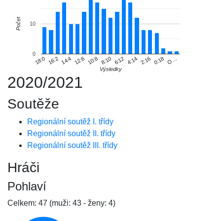
Počet
10
0
O…
16:2
8:10
0:18
18:0
10:8
2:16
12:6
4:14
14:4
6:12
Výsledky
2020/2021
Soutěže
Regionální soutěž I. třídy
Regionální soutěž II. třídy
Regionální soutěž III. třídy
Hráči
Pohlaví
Celkem: 47 (muži: 43 - ženy: 4)