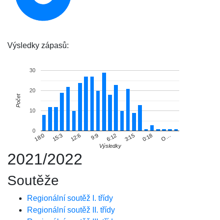
Výsledky zápasů:
30
20
Počet
10
0
6:12
18:0
9:9
O…
0:18
12:6
3:15
15:3
Výsledky
2021/2022
Soutěže
Regionální soutěž I. třídy
Regionální soutěž II. třídy