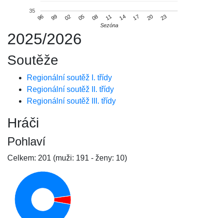
35
20
05
99
14
08
23
02
17
96
11
Sezóna
2025/2026
Soutěže
Regionální soutěž I. třídy
Regionální soutěž II. třídy
Regionální soutěž III. třídy
Hráči
Pohlaví
Celkem: 201 (muži: 191 - ženy: 10)