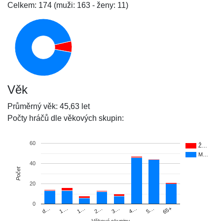
Celkem: 174 (muži: 163 - ženy: 11)
Věk
Průměrný věk: 45,63 let
Počty hráčů dle věkových skupin:
60
Ž…
M…
40
Počet
20
0
d…
1…
1…
2…
3…
4…
5…
65+
Věkové skupiny