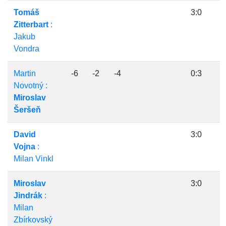
Tomáš
3:0
Zitterbart
:
Jakub
Vondra
Martin
-6
-2
-4
0:3
Novotný :
Miroslav
Šeršeň
David
3:0
Vojna
:
Milan Vinkl
Miroslav
3:0
Jindrák
:
Milan
Zbírkovský