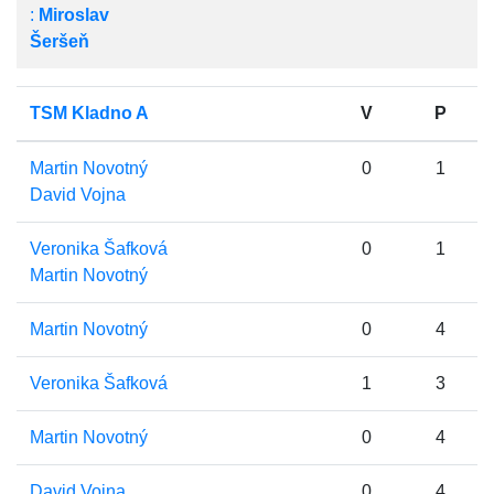
:
Miroslav
Šeršeň
TSM Kladno A
V
P
Martin Novotný
0
1
David Vojna
Veronika Šafková
0
1
Martin Novotný
Martin Novotný
0
4
Veronika Šafková
1
3
Martin Novotný
0
4
David Vojna
0
4