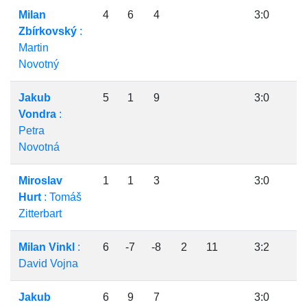
Milan
4
6
4
3:0
Zbírkovský
:
Martin
Novotný
Jakub
5
1
9
3:0
Vondra
:
Petra
Novotná
Miroslav
1
1
3
3:0
Hurt
: Tomáš
Zitterbart
Milan Vinkl
:
6
-7
-8
2
11
3:2
David Vojna
Jakub
6
9
7
3:0