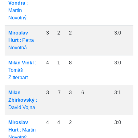
Vondra
:
Martin
Novotný
Miroslav
3
2
2
3:0
Hurt
: Petra
Novotná
Milan Vinkl
:
4
1
8
3:0
Tomáš
Zitterbart
Milan
3
-7
3
6
3:1
Zbírkovský
:
David Vojna
Miroslav
4
4
2
3:0
Hurt
: Martin
Novotný