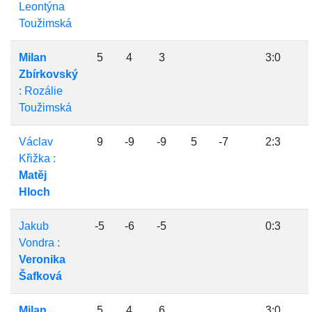
Leontýna
Toužimská
Milan
5
4
3
3:0
Zbírkovský
: Rozálie
Toužimská
Václav
9
-9
-9
5
-7
2:3
Křižka :
Matěj
Hloch
Jakub
-5
-6
-5
0:3
Vondra :
Veronika
Šafková
Milan
5
4
6
3:0