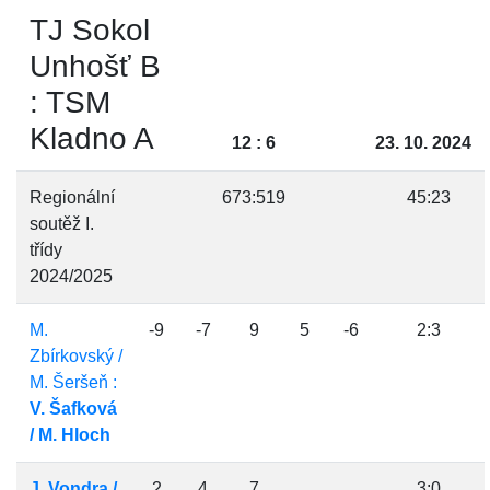
TJ Sokol
Unhošť B
: TSM
Kladno A
12 : 6
23. 10. 2024
Regionální
673:519
45:23
soutěž I.
třídy
2024/2025
M.
-9
-7
9
5
-6
2:3
Zbírkovský /
M. Šeršeň :
V. Šafková
/ M. Hloch
J. Vondra /
2
4
7
3:0