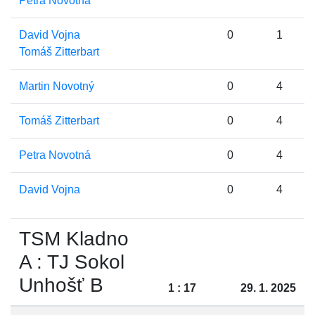
Petra Novotná
David Vojna
0
1
Tomáš Zitterbart
Martin Novotný
0
4
Tomáš Zitterbart
0
4
Petra Novotná
0
4
David Vojna
0
4
TSM Kladno
A : TJ Sokol
Unhošť B
1 : 17
29. 1. 2025