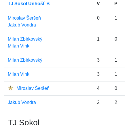
TJ Sokol Unhošť B
V
P
Miroslav Šeršeň
0
1
Jakub Vondra
Milan Zbírkovský
1
0
Milan Vinkl
Milan Zbírkovský
3
1
Milan Vinkl
3
1
Miroslav Šeršeň
4
0
Jakub Vondra
2
2
TJ Sokol