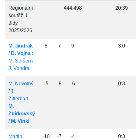
Regionální
444:498
20:39
soutěž II.
třídy
2025/2026
M. Jindrák
8
7
9
3:0
/ D. Vojna
:
M. Šeršeň /
J. Vondra
M. Novotný
-5
-8
-6
0:3
/ T.
Zitterbart :
M.
Zbírkovský
/ M. Vinkl
Martin
-10
-7
-4
0:3