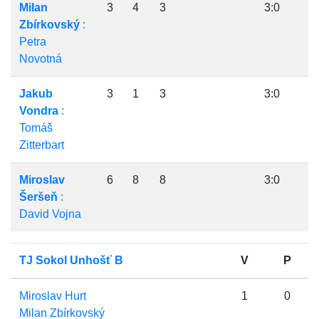
Milan
3
4
3
3:0
Zbírkovský
:
Petra
Novotná
Jakub
3
1
3
3:0
Vondra
:
Tomáš
Zitterbart
Miroslav
6
8
8
3:0
Šeršeň
:
David Vojna
TJ Sokol Unhošť B
V
P
Miroslav Hurt
1
0
Milan Zbírkovský