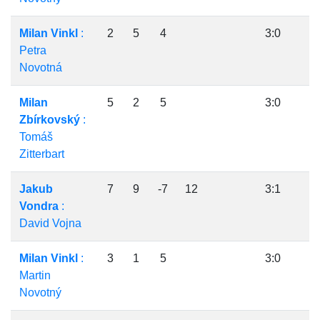
Milan Vinkl
:
2
5
4
3:0
Petra
Novotná
Milan
5
2
5
3:0
Zbírkovský
:
Tomáš
Zitterbart
Jakub
7
9
-7
12
3:1
Vondra
:
David Vojna
Milan Vinkl
:
3
1
5
3:0
Martin
Novotný