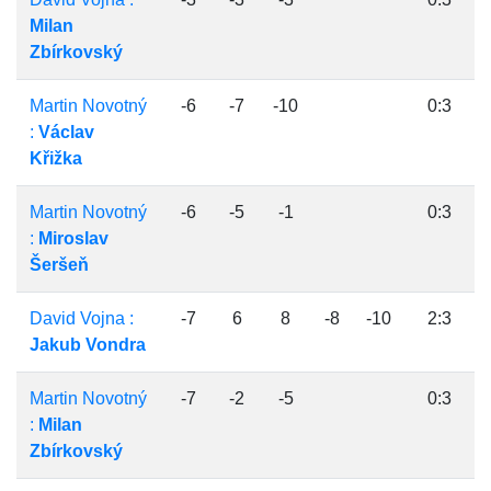
Milan
Zbírkovský
Martin Novotný
-6
-7
-10
0:3
:
Václav
Křižka
Martin Novotný
-6
-5
-1
0:3
:
Miroslav
Šeršeň
David Vojna :
-7
6
8
-8
-10
2:3
Jakub Vondra
Martin Novotný
-7
-2
-5
0:3
:
Milan
Zbírkovský