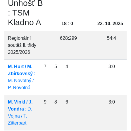
Unhošť B
: TSM
Kladno A
18 : 0
22. 10. 2025
Regionální
628:299
54:4
soutěž II. třídy
2025/2026
M. Hurt / M.
7
5
4
3:0
Zbírkovský
:
M. Novotný /
P. Novotná
M. Vinkl / J.
9
8
6
3:0
Vondra
: D.
Vojna / T.
Zitterbart