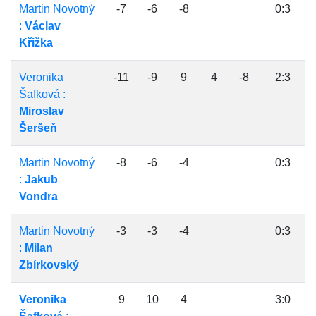
Martin Novotný
-7
-6
-8
0:3
:
Václav
Křižka
Veronika
-11
-9
9
4
-8
2:3
Šafková :
Miroslav
Šeršeň
Martin Novotný
-8
-6
-4
0:3
:
Jakub
Vondra
Martin Novotný
-3
-3
-4
0:3
:
Milan
Zbírkovský
Veronika
9
10
4
3:0