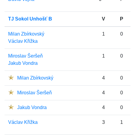
TJ Sokol Unhošť B
V
P
Milan Zbírkovský
1
0
Václav Křižka
Miroslav Šeršeň
1
0
Jakub Vondra
Milan Zbírkovský
4
0
Miroslav Šeršeň
4
0
Jakub Vondra
4
0
Václav Křižka
3
1