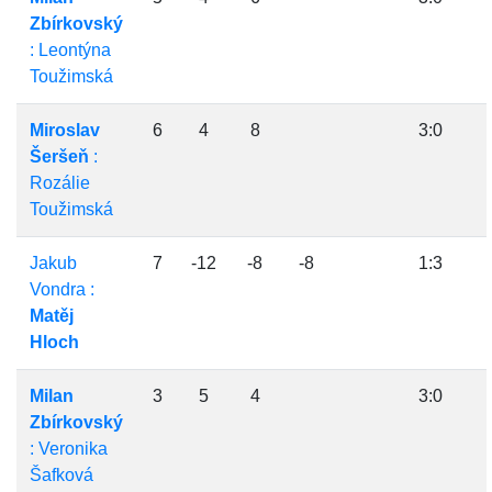
Zbírkovský
: Leontýna
Toužimská
Miroslav
6
4
8
3:0
Šeršeň
:
Rozálie
Toužimská
Jakub
7
-12
-8
-8
1:3
Vondra :
Matěj
Hloch
Milan
3
5
4
3:0
Zbírkovský
: Veronika
Šafková