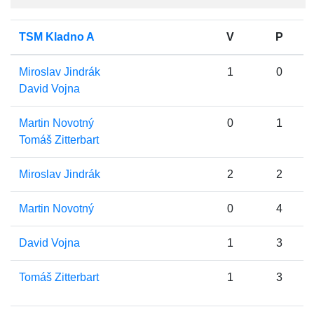
TSM Kladno A
V
P
Miroslav Jindrák
1
0
David Vojna
Martin Novotný
0
1
Tomáš Zitterbart
Miroslav Jindrák
2
2
Martin Novotný
0
4
David Vojna
1
3
Tomáš Zitterbart
1
3