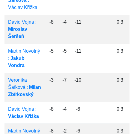
Šafková
:
Václav Křižka
David Vojna :
-8
-4
-11
0:3
Miroslav
Šeršeň
Martin Novotný
-5
-5
-11
0:3
:
Jakub
Vondra
Veronika
-3
-7
-10
0:3
Šafková :
Milan
Zbírkovský
David Vojna :
-8
-4
-6
0:3
Václav Křižka
Martin Novotný
-8
-2
-6
0:3