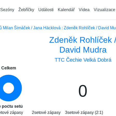
Sezóny
Žebříčky
Události
Kalendář
Videa
Vizualizace
 Milan Šimáček / Jana Häcklová : Zdeněk Rohlíček / David Mu
Zdeněk Rohlíček 
David Mudra
TTC Čechie Velká Dobrá
Celkem
0
e počtu setů
etové zápasy
2setové zápasy
3setové zápasy (2:1)