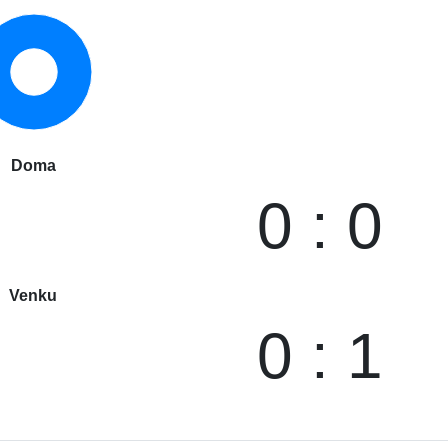
Doma
0 : 0
Venku
0 : 1