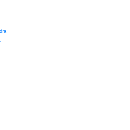
dra
/