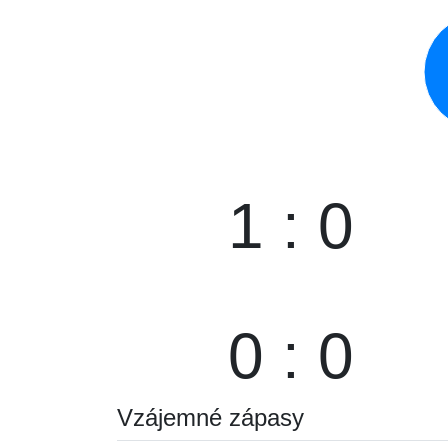
1 : 0
0 : 0
Vzájemné zápasy