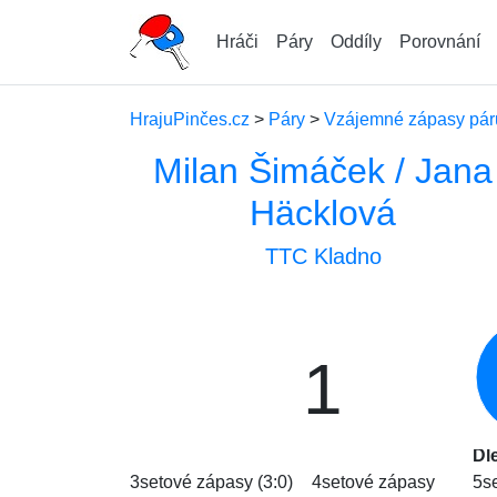
Hráči
Páry
Oddíly
Porovnání
HrajuPinčes.cz
>
Páry
>
Vzájemné zápasy párů
Milan Šimáček / Jana
Häcklová
TTC Kladno
1
Dl
3setové zápasy (3:0)
4setové zápasy
5s