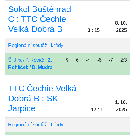
Sokol Buštěhrad
C : TTC Čechie
8. 10.
Velká Dobrá B
3 : 15
2025
Regionální soutěž III. třídy
Š. Jíra / P. Kováč :
Z.
9
6
-4
-6
-7
2:3
Rohlíček / D. Mudra
TTC Čechie Velká
Dobrá B : SK
1. 10.
Jarpice
17 : 1
2025
Regionální soutěž III. třídy