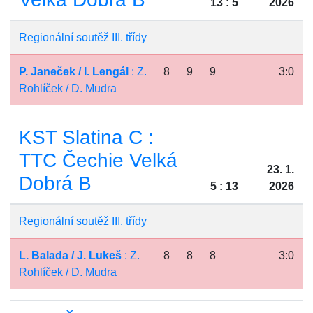
13 : 5
2026
Regionální soutěž III. třídy
P. Janeček / I. Lengál
: Z.
8
9
9
3:0
Rohlíček / D. Mudra
KST Slatina C :
TTC Čechie Velká
23. 1.
Dobrá B
5 : 13
2026
Regionální soutěž III. třídy
L. Balada / J. Lukeš
: Z.
8
8
8
3:0
Rohlíček / D. Mudra