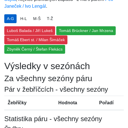
Janeček / Ivo Lengál
.
A-G
H-L
M-Š
T-Ž
Luboš Balada / Jiří Lukeš
Tomáš Brückner / Jan Mrzena
Tomáš Ebert st. / Milan Šimáček
Zbyněk Černý / Štefan Flekács
Výsledky v sezónách
Za všechny sezóny páru
Pár v žebříčcích - všechny sezóny
Žebříčky
Hodnota
Pořadí
Statistika páru - všechny sezóny