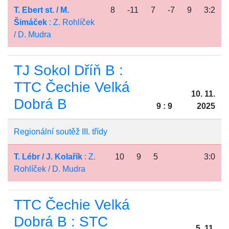
T. Ebert st. / M.
8
-11
7
-7
9
3:2
Šimáček
: Z. Rohlíček
/ D. Mudra
TJ Sokol Dříň B :
TTC Čechie Velká
10. 11.
Dobrá B
9 : 9
2025
Regionální soutěž III. třídy
T. Lébr / J. Kolařík
: Z.
10
9
5
3:0
Rohlíček / D. Mudra
TTC Čechie Velká
Dobrá B : STC
5. 11.