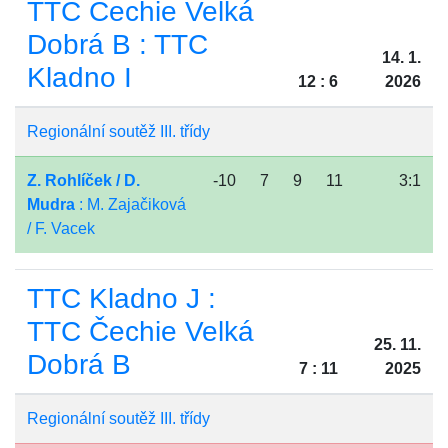
TTC Čechie Velká
Dobrá B : TTC
14. 1.
Kladno I
12 : 6
2026
Regionální soutěž III. třídy
Z. Rohlíček / D.
-10
7
9
11
3:1
Mudra
: M. Zajačiková
/ F. Vacek
TTC Kladno J :
TTC Čechie Velká
25. 11.
Dobrá B
7 : 11
2025
Regionální soutěž III. třídy