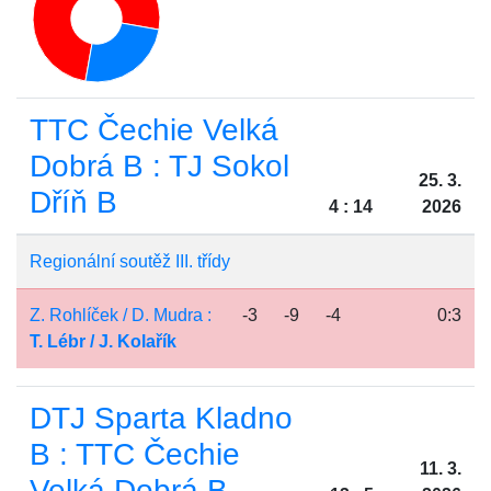
TTC Čechie Velká
Dobrá B : TJ Sokol
25. 3.
Dříň B
4 : 14
2026
Regionální soutěž III. třídy
Z. Rohlíček / D. Mudra :
-3
-9
-4
0:3
T. Lébr / J. Kolařík
DTJ Sparta Kladno
B : TTC Čechie
11. 3.
Velká Dobrá B