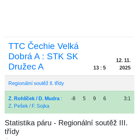
TTC Čechie Velká
Dobrá A : STK SK
12. 11.
Družec A
13 : 5
2025
Regionální soutěž II. třídy
Z. Rohlíček / D. Mudra
:
-8
5
9
6
3:1
Z. Pešek / F. Sojka
Statistika páru - Regionální soutěž III.
třídy