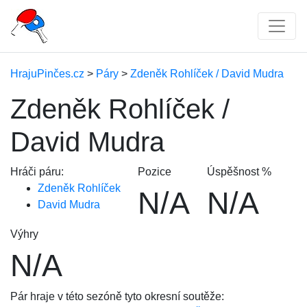
HrajuPinčes.cz
>
Páry
>
Zdeněk Rohlíček / David Mudra
Zdeněk Rohlíček /
David Mudra
Hráči páru:
Pozice
Úspěšnost %
Zdeněk Rohlíček
N/A
N/A
David Mudra
Výhry
N/A
Pár hraje v této sezóně tyto okresní soutěže: