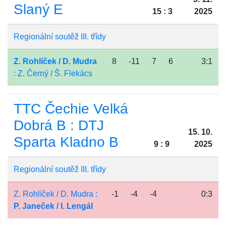
Slaný E
15 : 3
2025
Regionální soutěž III. třídy
Z. Rohlíček / D. Mudra
8
-11
7
6
3:1
: Z. Černý / Š. Flekács
TTC Čechie Velká
Dobrá B : DTJ
15. 10.
Sparta Kladno B
9 : 9
2025
Regionální soutěž III. třídy
Z. Rohlíček / D. Mudra :
-1
-4
-4
0:3
P. Janeček / I. Lengál