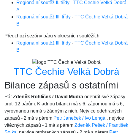
Regionální soutěž II. třídy
-
TTC Čechie Velká Dobrá
A
Regionální soutěž III. třídy
-
TTC Čechie Velká Dobrá
B
Předchozí sezóny páru v okresních soutěžích:
Regionální soutěž III. třídy
-
TTC Čechie Velká Dobrá
B
TTC Čechie Velká Dobrá
Bilance zápasů s ostatními
Pár
Zdeněk Rohlíček / David Mudra
odehrál své zápasy
proti 12 párům. Kladnou bilanci má s 6, zápornou má s 6,
vyrovnanou nemá s žádným z nich. Nejvíce odehraných
zápasů - 2 má s párem
Petr Janeček / Ivo Lengál
, nejvíce
vítězných zápasů - 1 má s párem
Zdeněk Pešek / František
Sojka
, nejvíce prohraných zápasů - 2 má s párem
Petr