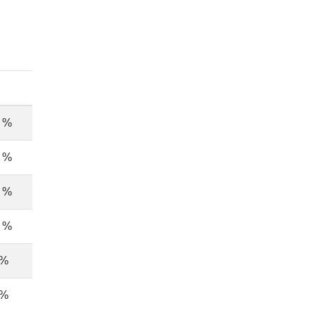
 %
 %
 %
 %
 %
 %