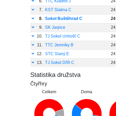
6.
TTC Kladno J
24
7.
KST Slatina C
24
8.
Sokol Buštěhrad C
24
9.
SK Jarpice
24
10.
TJ Sokol Unhošť C
24
11.
TTC Jemníky B
24
12.
STC Slaný E
24
13.
TJ Sokol Dříň C
24
Statistika družstva
Čtyřhry
Celkem
Doma