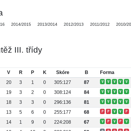
a
016
2014/2015
2013/2014
2012/2013
2011/2012
2010/2
ž III. třídy
V
R
P
K
Skóre
B
Forma
V
V
V
V
V
20
3
1
0
305:127
87
V
V
V
V
V
19
3
2
0
308:124
84
V
V
V
V
V
18
3
3
0
296:136
81
P
P
V
V
P
13
5
6
0
255:177
68
V
P
V
P
V
14
1
9
0
224:208
67