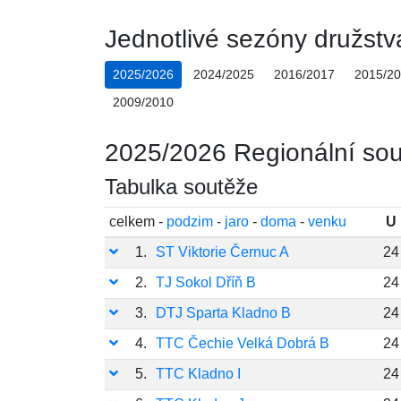
Jednotlivé sezóny družstv
2025/2026
2024/2025
2016/2017
2015/2
2009/2010
2025/2026 Regionální soutě
Tabulka soutěže
celkem -
podzim
-
jaro
-
doma
-
venku
U
1.
ST Viktorie Černuc A
24
2.
TJ Sokol Dříň B
24
3.
DTJ Sparta Kladno B
24
4.
TTC Čechie Velká Dobrá B
24
5.
TTC Kladno I
24