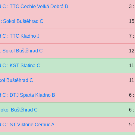
d C : TTC Čechie Velká Dobrá B
3 :
 : Sokol Buštěhrad C
15 
d C : TTC Kladno J
7 :
: Sokol Buštěhrad C
12 
 C : KST Slatina C
11 
kol Buštěhrad C
11 
d C : DTJ Sparta Kladno B
6 :
Sokol Buštěhrad C
6 :
 C : ST Viktorie Černuc A
5 :