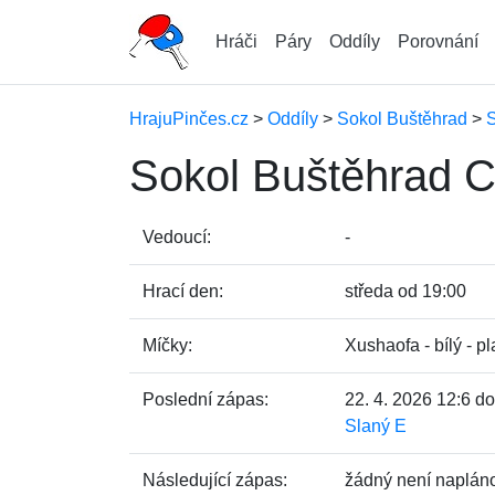
Hráči
Páry
Oddíly
Porovnání
HrajuPinčes.cz
>
Oddíly
>
Sokol Buštěhrad
>
S
Sokol Buštěhrad 
Vedoucí:
-
Hrací den:
středa od 19:00
Míčky:
Xushaofa - bílý - pl
Poslední zápas:
22. 4. 2026 12:6 
Slaný E
Následující zápas:
žádný není naplán