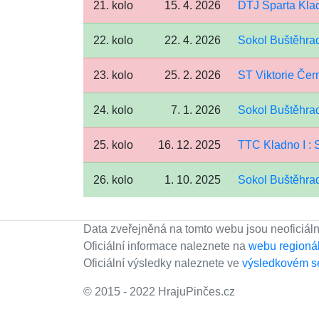
21. kolo
15. 4. 2026
DTJ Sparta Kla
22. kolo
22. 4. 2026
Sokol Buštěhra
23. kolo
25. 2. 2026
ST Viktorie Čer
24. kolo
7. 1. 2026
Sokol Buštěhrad
25. kolo
16. 12. 2025
TTC Kladno I : 
26. kolo
1. 10. 2025
Sokol Buštěhra
Data zveřejněná na tomto webu jsou neoficiáln
Oficiální informace naleznete na
webu regioná
Oficiální výsledky naleznete ve
výsledkovém s
© 2015 - 2022 HrajuPinčes.cz