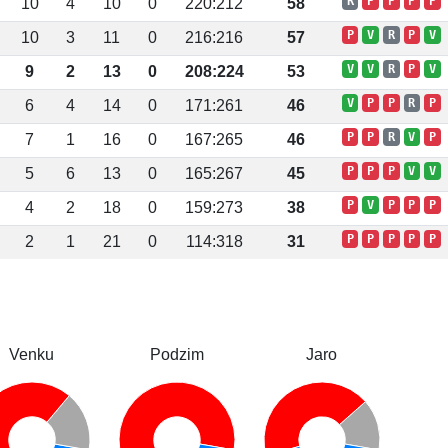
R
P
P
P
P
10
4
10
0
220:212
58
P
V
R
P
V
10
3
11
0
216:216
57
V
V
R
P
V
9
2
13
0
208:224
53
V
P
P
R
P
6
4
14
0
171:261
46
P
P
R
V
P
7
1
16
0
167:265
46
P
P
P
V
V
5
6
13
0
165:267
45
P
V
P
P
P
4
2
18
0
159:273
38
P
P
P
P
P
2
1
21
0
114:318
31
Venku
Podzim
Jaro