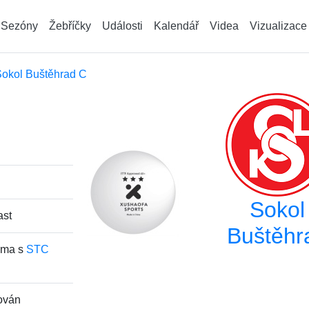
Sezóny
Žebříčky
Události
Kalendář
Videa
Vizualizace
okol Buštěhrad C
C
Sokol
ast
Buštěhr
doma s
STC
ován