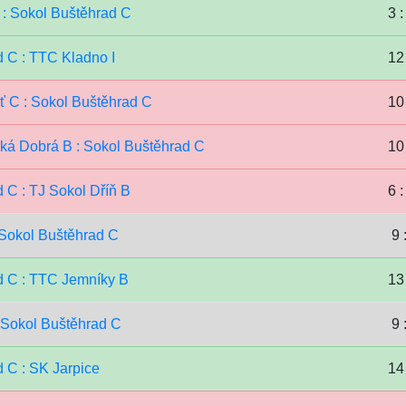
 : Sokol Buštěhrad C
3 :
 C : TTC Kladno I
12 
ť C : Sokol Buštěhrad C
10 
ká Dobrá B : Sokol Buštěhrad C
10 
 C : TJ Sokol Dříň B
6 :
 Sokol Buštěhrad C
9 
d C : TTC Jemníky B
13 
 Sokol Buštěhrad C
9 
 C : SK Jarpice
14 