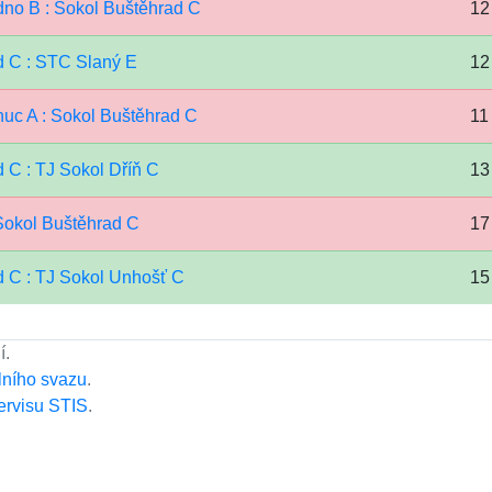
dno B : Sokol Buštěhrad C
12 
d C : STC Slaný E
12 
nuc A : Sokol Buštěhrad C
11 
 C : TJ Sokol Dříň C
13 
Sokol Buštěhrad C
17 
d C : TJ Sokol Unhošť C
15 
í.
lního svazu
.
ervisu STIS
.