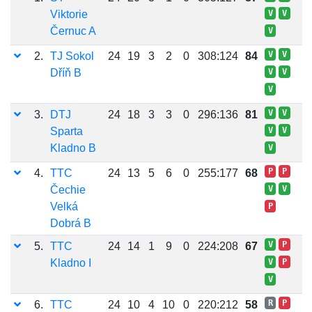
Viktorie
V
V
Černuc A
V
V
V
2.
TJ Sokol
24
19
3
2
0
308:124
84
Dříň B
V
V
V
V
V
3.
DTJ
24
18
3
3
0
296:136
81
Sparta
V
V
Kladno B
V
P
P
4.
TTC
24
13
5
6
0
255:177
68
Čechie
V
V
Velká
P
Dobrá B
V
P
5.
TTC
24
14
1
9
0
224:208
67
Kladno I
V
P
V
R
P
6.
TTC
24
10
4
10
0
220:212
58