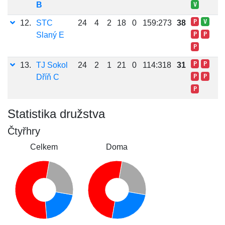
B
V
P
V
12.
STC
24
4
2
18
0
159:273
38
Slaný E
P
P
P
P
P
13.
TJ Sokol
24
2
1
21
0
114:318
31
Dříň C
P
P
P
Statistika družstva
Čtyřhry
Celkem
Doma