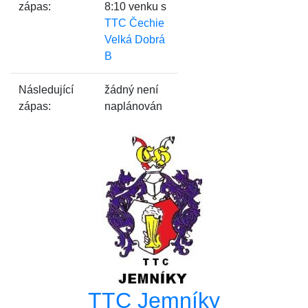
zápas:
8:10 venku s
TTC Čechie
Velká Dobrá
B
Následující
žádný není
zápas:
naplánován
TTC Jemníky