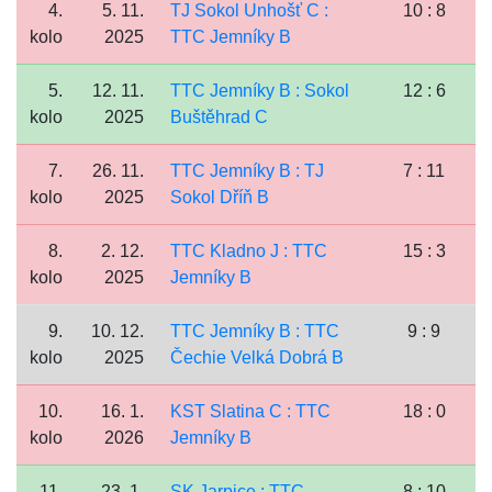
4.
5. 11.
TJ Sokol Unhošť C :
10 : 8
kolo
2025
TTC Jemníky B
5.
12. 11.
TTC Jemníky B : Sokol
12 : 6
kolo
2025
Buštěhrad C
7.
26. 11.
TTC Jemníky B : TJ
7 : 11
kolo
2025
Sokol Dříň B
8.
2. 12.
TTC Kladno J : TTC
15 : 3
kolo
2025
Jemníky B
9.
10. 12.
TTC Jemníky B : TTC
9 : 9
kolo
2025
Čechie Velká Dobrá B
10.
16. 1.
KST Slatina C : TTC
18 : 0
kolo
2026
Jemníky B
11.
23. 1.
SK Jarpice : TTC
8 : 10