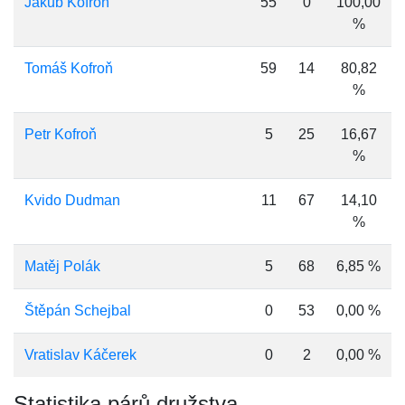
Jakub Kofroň
55
0
100,00
%
Tomáš Kofroň
59
14
80,82
%
Petr Kofroň
5
25
16,67
%
Kvido Dudman
11
67
14,10
%
Matěj Polák
5
68
6,85 %
Štěpán Schejbal
0
53
0,00 %
Vratislav Káčerek
0
2
0,00 %
Statistika párů družstva