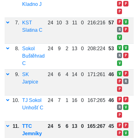
Kladno J
P
P
P
P
V
7.
KST
24
10
3
11
0
216:216
57
Slatina C
R
P
V
V
V
8.
Sokol
24
9
2
13
0
208:224
53
Buštěhrad
R
P
C
V
V
P
9.
SK
24
6
4
14
0
171:261
46
Jarpice
P
R
P
P
P
10.
TJ Sokol
24
7
1
16
0
167:265
46
Unhošť C
R
V
P
P
P
11.
TTC
24
5
6
13
0
165:267
45
Jemníky
P
V