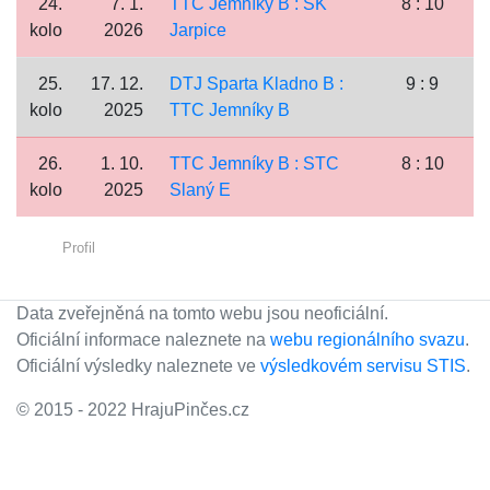
24.
7. 1.
TTC Jemníky B : SK
8 : 10
kolo
2026
Jarpice
25.
17. 12.
DTJ Sparta Kladno B :
9 : 9
kolo
2025
TTC Jemníky B
26.
1. 10.
TTC Jemníky B : STC
8 : 10
kolo
2025
Slaný E
Profil
Data zveřejněná na tomto webu jsou neoficiální.
Oficiální informace naleznete na
webu regionálního svazu
.
Oficiální výsledky naleznete ve
výsledkovém servisu STIS
.
© 2015 - 2022 HrajuPinčes.cz