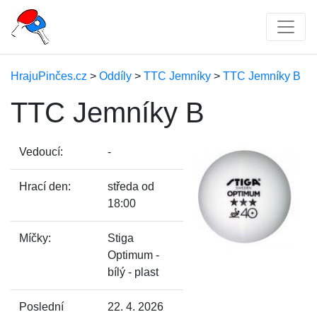
HrajuPinčes.cz
>
Oddíly
>
TTC Jemníky
>
TTC Jemníky B
TTC Jemníky B
Vedoucí:
-
Hrací den:
středa od
18:00
Míčky:
Stiga
Optimum -
bílý - plast
Poslední
22. 4. 2026