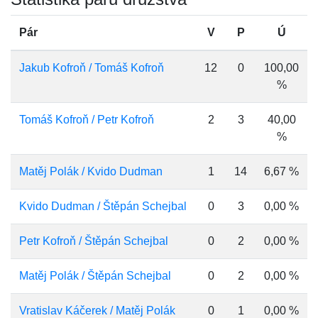
Pár
V
P
Ú
Jakub Kofroň / Tomáš Kofroň
12
0
100,00
%
Tomáš Kofroň / Petr Kofroň
2
3
40,00
%
Matěj Polák / Kvido Dudman
1
14
6,67 %
Kvido Dudman / Štěpán Schejbal
0
3
0,00 %
Petr Kofroň / Štěpán Schejbal
0
2
0,00 %
Matěj Polák / Štěpán Schejbal
0
2
0,00 %
Vratislav Káčerek / Matěj Polák
0
1
0,00 %