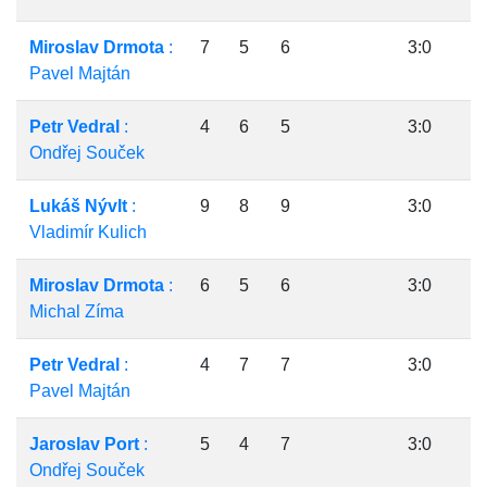
Miroslav Drmota
:
7
5
6
3:0
Pavel Majtán
Petr Vedral
:
4
6
5
3:0
Ondřej Souček
Lukáš Nývlt
:
9
8
9
3:0
Vladimír Kulich
Miroslav Drmota
:
6
5
6
3:0
Michal Zíma
Petr Vedral
:
4
7
7
3:0
Pavel Majtán
Jaroslav Port
:
5
4
7
3:0
Ondřej Souček