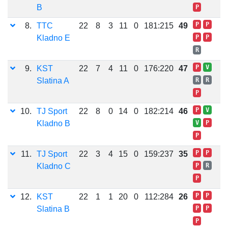
B
P
P
P
8.
TTC
22
8
3
11
0
181:215
49
Kladno E
P
P
R
P
V
9.
KST
22
7
4
11
0
176:220
47
Slatina A
R
R
P
P
V
10.
TJ Sport
22
8
0
14
0
182:214
46
Kladno B
V
P
P
P
P
11.
TJ Sport
22
3
4
15
0
159:237
35
Kladno C
P
R
P
P
P
12.
KST
22
1
1
20
0
112:284
26
Slatina B
P
P
P