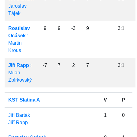
Jaroslav
Tájek
Rostislav
9
9
-3
9
3:1
Ocásek
:
Martin
Krous
Jiří Rapp
:
-7
7
2
7
3:1
Milan
Zbírkovský
KST Slatina A
V
P
Jiří Barták
1
0
Jiří Rapp