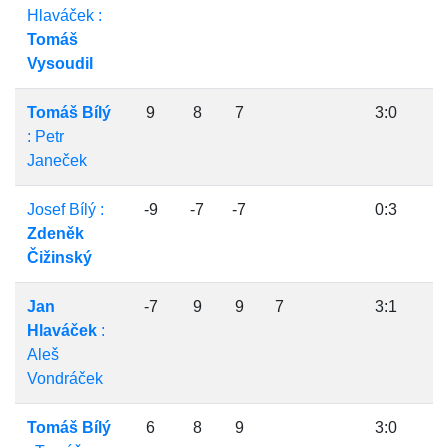
Hlaváček :
Tomáš
Vysoudil
Tomáš Bílý
9
8
7
3:0
: Petr
Janeček
Josef Bílý :
-9
-7
-7
0:3
Zdeněk
Čižinský
Jan
-7
9
9
7
3:1
Hlaváček
:
Aleš
Vondráček
Tomáš Bílý
6
8
9
3:0