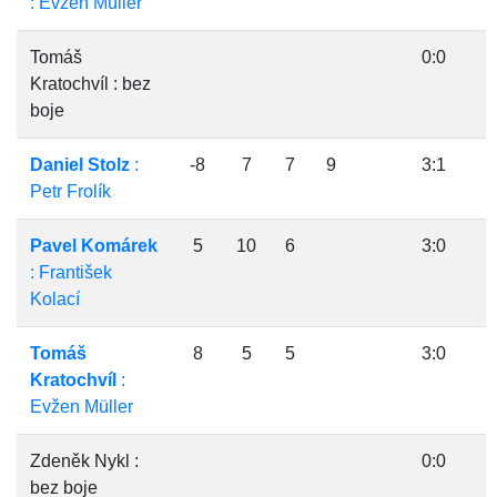
: Evžen Müller
Tomáš
0:0
Kratochvíl : bez
boje
Daniel Stolz
:
-8
7
7
9
3:1
Petr Frolík
Pavel Komárek
5
10
6
3:0
: František
Kolací
Tomáš
8
5
5
3:0
Kratochvíl
:
Evžen Müller
Zdeněk Nykl :
0:0
bez boje