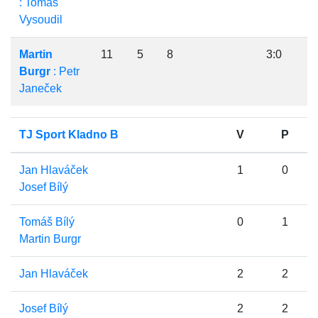
: Tomáš
Vysoudil
Martin
11
5
8
3:0
Burgr
: Petr
Janeček
TJ Sport Kladno B
V
P
Jan Hlaváček
1
0
Josef Bílý
Tomáš Bílý
0
1
Martin Burgr
Jan Hlaváček
2
2
Josef Bílý
2
2