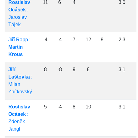
Rostislav
11
6
4
3:0
Ocásek
:
Jaroslav
Tájek
Jiří Rapp :
-4
-4
7
12
-8
2:3
Martin
Krous
Jiří
8
-8
9
8
3:1
Laštovka
:
Milan
Zbírkovský
Rostislav
5
-4
8
10
3:1
Ocásek
:
Zdeněk
Jangl