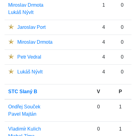
Miroslav Drmota
1
0
Lukáš Nývlt
Jaroslav Port
4
0
Miroslav Drmota
4
0
Petr Vedral
4
0
Lukáš Nývlt
4
0
STC Slaný B
V
P
Ondřej Souček
0
1
Pavel Majtán
Vladimír Kulich
0
1