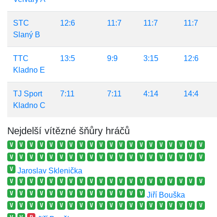
STC
12:6
11:7
11:7
11:7
Slaný B
TTC
13:5
9:9
3:15
12:6
Kladno E
TJ Sport
7:11
7:11
4:14
14:4
Kladno C
Nejdelší vítězné šňůry hráčů
V
V
V
V
V
V
V
V
V
V
V
V
V
V
V
V
V
V
V
V
V
V
V
V
V
V
V
V
V
V
V
V
V
V
V
V
V
V
V
V
V
Jaroslav Sklenička
V
V
V
V
V
V
V
V
V
V
V
V
V
V
V
V
V
V
V
V
V
V
V
V
V
V
V
V
V
V
V
V
V
V
Jiří Bouška
V
V
V
V
V
V
V
V
V
V
V
V
V
V
V
V
V
V
V
V