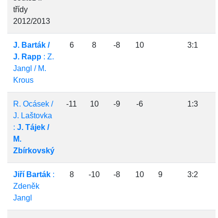
třídy
2012/2013
J. Barták /
6
8
-8
10
3:1
J. Rapp
: Z.
Jangl / M.
Krous
R. Ocásek /
-11
10
-9
-6
1:3
J. Laštovka
:
J. Tájek /
M.
Zbírkovský
Jiří Barták
:
8
-10
-8
10
9
3:2
Zdeněk
Jangl