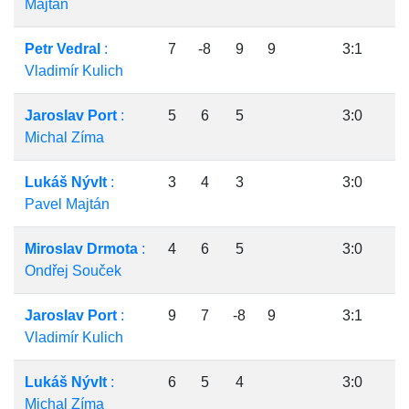
Majtán
Petr Vedral
:
7
-8
9
9
3:1
Vladimír Kulich
Jaroslav Port
:
5
6
5
3:0
Michal Zíma
Lukáš Nývlt
:
3
4
3
3:0
Pavel Majtán
Miroslav Drmota
:
4
6
5
3:0
Ondřej Souček
Jaroslav Port
:
9
7
-8
9
3:1
Vladimír Kulich
Lukáš Nývlt
:
6
5
4
3:0
Michal Zíma