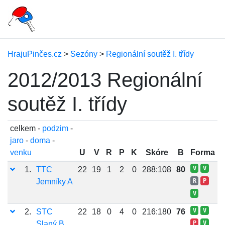
HrajuPinčes.cz
>
Sezóny
>
Regionální soutěž I. třídy
2012/2013 Regionální
soutěž I. třídy
celkem -
podzim
-
jaro
-
doma
-
venku
U
V
R
P
K
Skóre
B
Forma
V
V
1.
TTC
22
19
1
2
0
288:108
80
Jemníky A
R
P
V
V
V
2.
STC
22
18
0
4
0
216:180
76
Slaný B
P
V