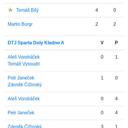
Tomáš Bílý
4
0
Martin Burgr
2
2
DTJ Sparta Doly Kladno A
V
P
Aleš Vondráček
0
1
Tomáš Vysoudil
Petr Janeček
1
0
Zdeněk Čižinský
Aleš Vondráček
0
4
Petr Janeček
0
4
Zdeněk Čižinský
3
1