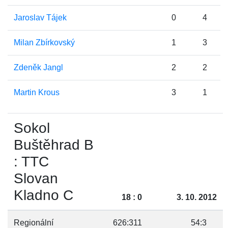
Jaroslav Tájek
0
4
Milan Zbírkovský
1
3
Zdeněk Jangl
2
2
Martin Krous
3
1
Sokol
Buštěhrad B
: TTC
Slovan
Kladno C
18 : 0
3. 10. 2012
Regionální
626:311
54:3