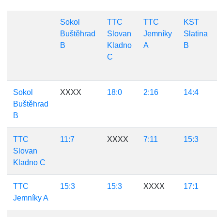
Sokol
TTC
TTC
KST
Buštěhrad
Slovan
Jemníky
Slatina
B
Kladno
A
B
C
Sokol
XXXX
18:0
2:16
14:4
Buštěhrad
B
TTC
11:7
XXXX
7:11
15:3
Slovan
Kladno C
TTC
15:3
15:3
XXXX
17:1
Jemníky A