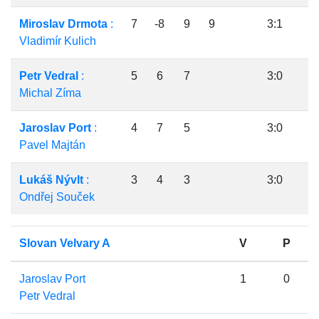
Miroslav Drmota
:
7
-8
9
9
3:1
Vladimír Kulich
Petr Vedral
:
5
6
7
3:0
Michal Zíma
Jaroslav Port
:
4
7
5
3:0
Pavel Majtán
Lukáš Nývlt
:
3
4
3
3:0
Ondřej Souček
Slovan Velvary A
V
P
Jaroslav Port
1
0
Petr Vedral