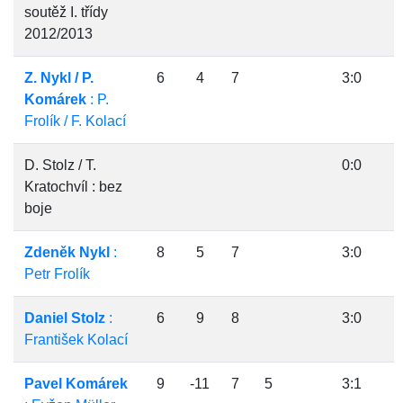
soutěž I. třídy
2012/2013
Z. Nykl / P.
6
4
7
3:0
Komárek
: P.
Frolík / F. Kolací
D. Stolz / T.
0:0
Kratochvíl : bez
boje
Zdeněk Nykl
:
8
5
7
3:0
Petr Frolík
Daniel Stolz
:
6
9
8
3:0
František Kolací
Pavel Komárek
9
-11
7
5
3:1