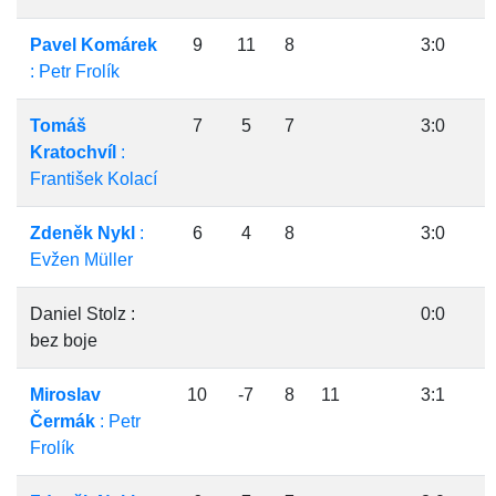
Pavel Komárek
9
11
8
3:0
: Petr Frolík
Tomáš
7
5
7
3:0
Kratochvíl
:
František Kolací
Zdeněk Nykl
:
6
4
8
3:0
Evžen Müller
Daniel Stolz :
0:0
bez boje
Miroslav
10
-7
8
11
3:1
Čermák
: Petr
Frolík