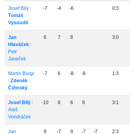
Josef Bílý :
-7
-4
-6
0:3
Tomáš
Vysoudil
Jan
6
7
8
3:0
Hlaváček
:
Petr
Janeček
Martin Burgr
-7
6
-8
-8
1:3
:
Zdeněk
Čižinský
Josef Bílý
:
-10
8
6
8
3:1
Aleš
Vondráček
Jan
9
-7
9
-7
-7
2:3