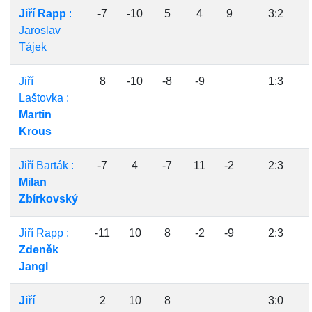
Jiří Rapp
:
-7
-10
5
4
9
3:2
Jaroslav
Tájek
Jiří
8
-10
-8
-9
1:3
Laštovka :
Martin
Krous
Jiří Barták :
-7
4
-7
11
-2
2:3
Milan
Zbírkovský
Jiří Rapp :
-11
10
8
-2
-9
2:3
Zdeněk
Jangl
Jiří
2
10
8
3:0