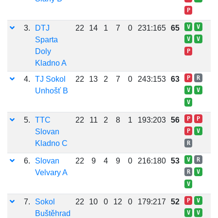
P
V
V
3.
DTJ
22
14
1
7
0
231:165
65
Sparta
V
V
Doly
P
Kladno A
P
R
4.
TJ Sokol
22
13
2
7
0
243:153
63
Unhošť B
V
V
V
P
P
5.
TTC
22
11
2
8
1
193:203
56
Slovan
P
V
Kladno C
R
V
R
6.
Slovan
22
9
4
9
0
216:180
53
Velvary A
R
V
V
P
V
7.
Sokol
22
10
0
12
0
179:217
52
Buštěhrad
V
V