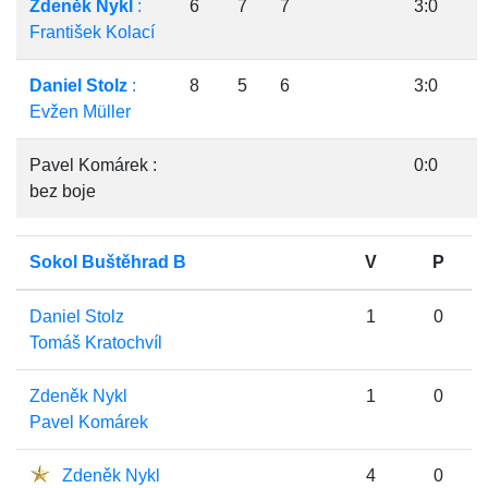
Zdeněk Nykl
:
6
7
7
3:0
František Kolací
Daniel Stolz
:
8
5
6
3:0
Evžen Müller
Pavel Komárek :
0:0
bez boje
Sokol Buštěhrad B
V
P
Daniel Stolz
1
0
Tomáš Kratochvíl
Zdeněk Nykl
1
0
Pavel Komárek
Zdeněk Nykl
4
0