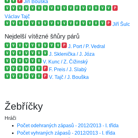
V
V
P
Jiří Bouška
V
V
V
V
V
V
V
V
V
V
V
V
V
V
V
V
V
P
Václav Tajč
V
V
V
V
V
V
V
V
V
V
V
V
V
V
V
V
P
Jiří Šulc
Nejdelší vítězné šňůry párů
V
V
V
V
V
V
V
V
V
P
J. Port / P. Vedral
V
V
V
V
V
V
V
J. Sklenička / J. Józa
V
V
V
V
V
V
V. Kunc / Z. Čižinský
V
V
V
V
V
V
P
F. Preis / J. Slabý
V
V
V
V
V
V
P
V. Tajč / J. Bouška
Žebříčky
Hráči
Počet odehraných zápasů - 2012/2013 - I. třída
Počet vyhraných zápasů - 2012/2013 - I. třída