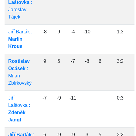
Laštovka
:
Jaroslav
Tájek
Jiří Barták :
-8
9
-4
-10
1:3
Martin
Krous
Rostislav
9
5
-7
-8
6
3:2
Ocásek
:
Milan
Zbírkovský
Jiří
-7
-9
-11
0:3
Laštovka :
Zdeněk
Jangl
Jiří Barták
:
6
-9
-9
3
5
3:2