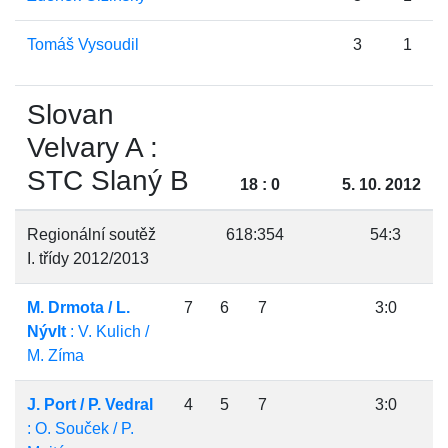
Tomáš Vysoudil
3
1
Slovan
Velvary A :
STC Slaný B
18 : 0
5. 10. 2012
Regionální soutěž
618:354
54:3
I. třídy 2012/2013
M. Drmota / L.
7
6
7
3:0
Nývlt
: V. Kulich /
M. Zíma
J. Port / P. Vedral
4
5
7
3:0
: O. Souček / P.