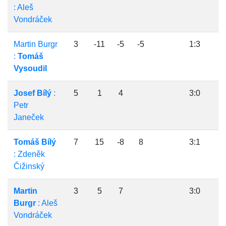
: Aleš
Vondráček
Martin Burgr
3
-11
-5
-5
1:3
:
Tomáš
Vysoudil
Josef Bílý
:
5
1
4
3:0
Petr
Janeček
Tomáš Bílý
7
15
-8
8
3:1
: Zdeněk
Čižinský
Martin
3
5
7
3:0
Burgr
: Aleš
Vondráček