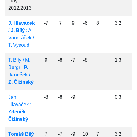
třídy
2012/2013
J. Hlaváček
-7
7
9
-6
8
3:2
/ J. Bílý
: A.
Vondráček /
T. Vysoudil
T. Bílý / M.
9
-8
-7
-8
1:3
Burgr :
P.
Janeček /
Z. Čižinský
Jan
-8
-8
-9
0:3
Hlaváček :
Zdeněk
Čižinský
Tomáš Bílý
7
-7
-9
10
7
3:2