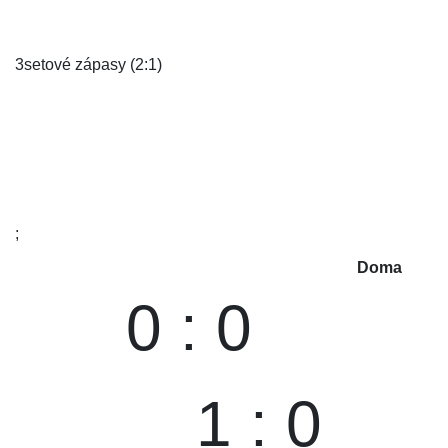
3setové zápasy (2:1)
;
Doma
0 : 0
1 : 0