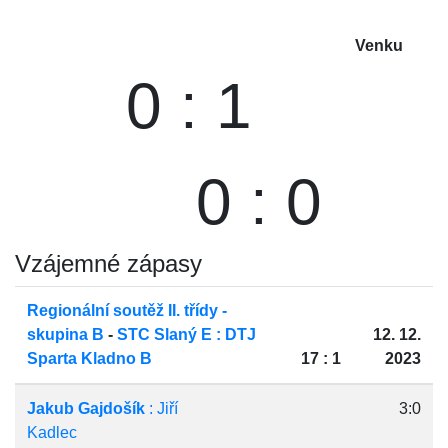
Venku
0 : 1
0 : 0
Vzájemné zápasy
Regionální soutěž II. třídy -
skupina B
-
STC Slaný E : DTJ
12. 12.
Sparta Kladno B
17 : 1
2023
Jakub Gajdošík
: Jiří
3:0
Kadlec