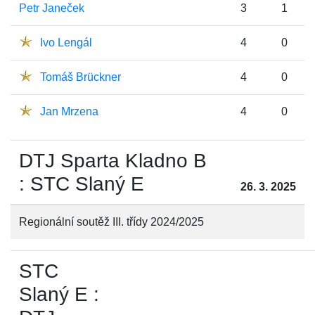
Petr Janeček
3
1
Ivo Lengál
4
0
Tomáš Brückner
4
0
Jan Mrzena
4
0
DTJ Sparta Kladno B
: STC Slaný E
26. 3. 2025
Regionální soutěž III. třídy 2024/2025
STC
Slaný E :