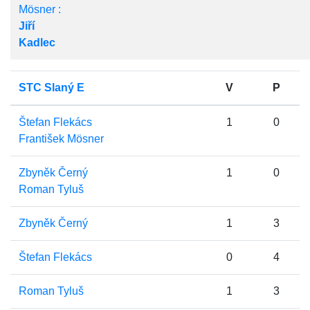
Mösner :
Jiří
Kadlec
STC Slaný E
V
P
Štefan Flekács
1
0
František Mösner
Zbyněk Černý
1
0
Roman Tyluš
Zbyněk Černý
1
3
Štefan Flekács
0
4
Roman Tyluš
1
3