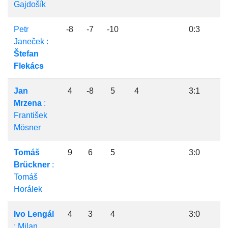
Gajdošík
Petr
-8
-7
-10
0:3
Janeček :
Štefan
Flekács
Jan
4
-8
5
4
3:1
Mrzena
:
František
Mösner
Tomáš
9
6
5
3:0
Brückner
:
Tomáš
Horálek
Ivo Lengál
4
3
4
3:0
: Milan