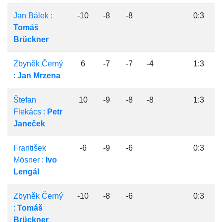
Jan Bálek :
-10
-8
-8
0:3
Tomáš
Brückner
Zbyněk Černý
6
-7
-7
-4
1:3
:
Jan Mrzena
Štefan
10
-9
-8
-8
1:3
Flekács :
Petr
Janeček
František
-6
-9
-6
0:3
Mösner :
Ivo
Lengál
Zbyněk Černý
-10
-8
-6
0:3
:
Tomáš
Brückner