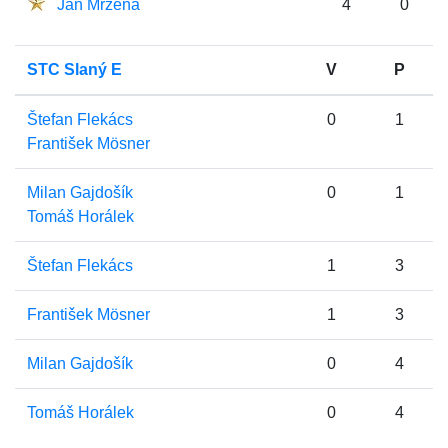
Jan Mrzena
4
0
STC Slaný E
V
P
Štefan Flekács
0
1
František Mösner
Milan Gajdošík
0
1
Tomáš Horálek
Štefan Flekács
1
3
František Mösner
1
3
Milan Gajdošík
0
4
Tomáš Horálek
0
4