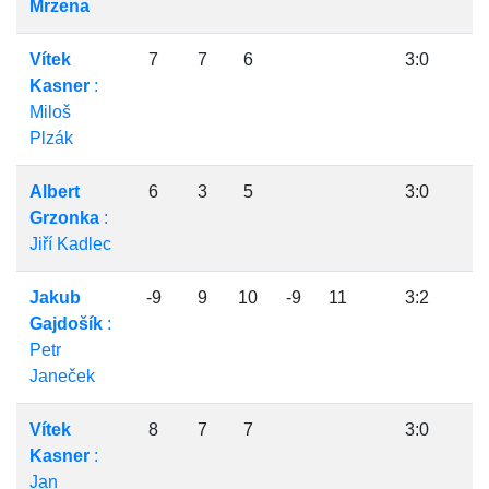
Mrzena
Vítek
7
7
6
3:0
Kasner
:
Miloš
Plzák
Albert
6
3
5
3:0
Grzonka
:
Jiří Kadlec
Jakub
-9
9
10
-9
11
3:2
Gajdošík
:
Petr
Janeček
Vítek
8
7
7
3:0
Kasner
:
Jan