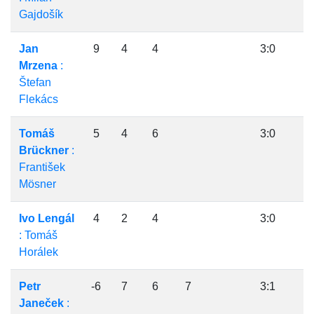
Gajdošík
Jan
9
4
4
3:0
Mrzena
:
Štefan
Flekács
Tomáš
5
4
6
3:0
Brückner
:
František
Mösner
Ivo Lengál
4
2
4
3:0
: Tomáš
Horálek
Petr
-6
7
6
7
3:1
Janeček
: