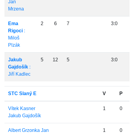
Jan
Mrzena
Ema
2
6
7
3:0
Rigoci
:
Miloš
Plzák
Jakub
5
12
5
3:0
Gajdošík
:
Jiří Kadlec
STC Slaný E
V
P
Vítek Kasner
1
0
Jakub Gajdošík
Albert Grzonka Jan
1
0