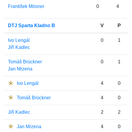
František Mösner
0
4
DTJ Sparta Kladno B
V
P
Ivo Lengál
0
1
Jiří Kadlec
Tomáš Brückner
0
1
Jan Mrzena
Ivo Lengál
4
0
Tomáš Brückner
4
0
Jiří Kadlec
2
2
Jan Mrzena
4
0