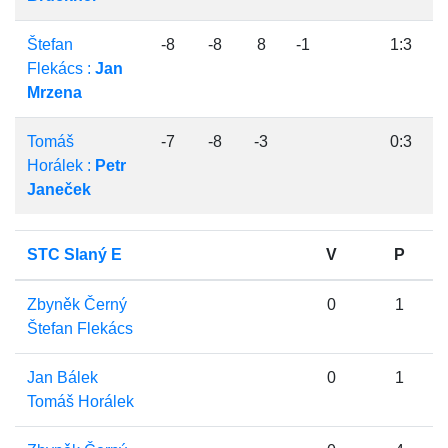
Štefan
-8
-8
8
-1
1:3
Flekács :
Jan
Mrzena
Tomáš
-7
-8
-3
0:3
Horálek :
Petr
Janeček
STC Slaný E
V
P
Zbyněk Černý
0
1
Štefan Flekács
Jan Bálek
0
1
Tomáš Horálek