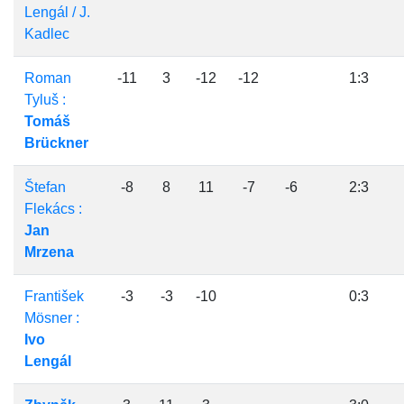
Lengál / J.
Kadlec
Roman
-11
3
-12
-12
1:3
Tyluš :
Tomáš
Brückner
Štefan
-8
8
11
-7
-6
2:3
Flekács :
Jan
Mrzena
František
-3
-3
-10
0:3
Mösner :
Ivo
Lengál