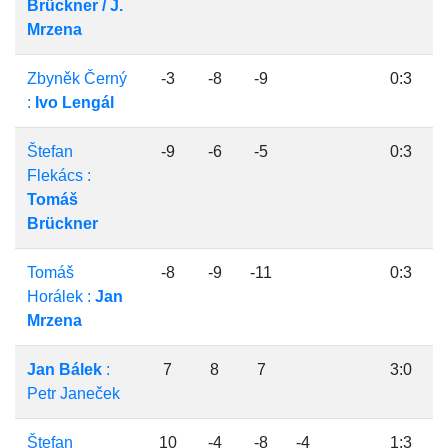
Brückner / J.
Mrzena
Zbyněk Černý
-3
-8
-9
0:3
:
Ivo Lengál
Štefan
-9
-6
-5
0:3
Flekács :
Tomáš
Brückner
Tomáš
-8
-9
-11
0:3
Horálek :
Jan
Mrzena
Jan Bálek
:
7
8
7
3:0
Petr Janeček
Štefan
10
-4
-8
-4
1:3