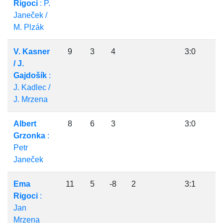
Rigoci
: P.
Janeček /
M. Plzák
V. Kasner
9
3
4
3:0
/ J.
Gajdošík
:
J. Kadlec /
J. Mrzena
Albert
8
6
3
3:0
Grzonka
:
Petr
Janeček
Ema
11
5
-8
2
3:1
Rigoci
:
Jan
Mrzena