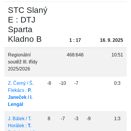
STC Slaný
E : DTJ
Sparta
Kladno B
1 : 17
16. 9. 2025
Regionální
468:646
10:51
soutěž III. třídy
2025/2026
Z. Černý / Š.
-8
-10
-7
0:3
Flekács :
P.
Janeček / I.
Lengál
J. Bálek / T.
8
-7
-3
-9
1:3
Horálek :
T.