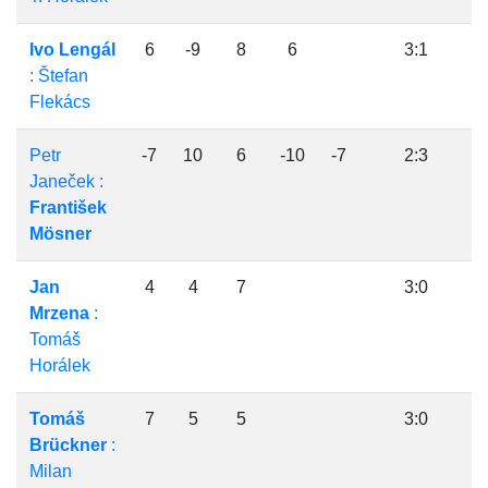
Ivo Lengál
6
-9
8
6
3:1
: Štefan
Flekács
Petr
-7
10
6
-10
-7
2:3
Janeček :
František
Mösner
Jan
4
4
7
3:0
Mrzena
:
Tomáš
Horálek
Tomáš
7
5
5
3:0
Brückner
:
Milan