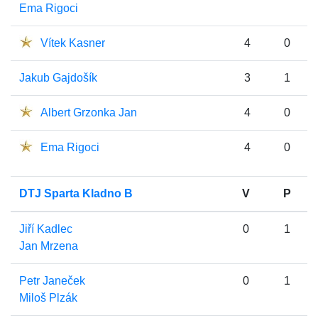
Ema Rigoci
Vítek Kasner
4
0
Jakub Gajdošík
3
1
Albert Grzonka Jan
4
0
Ema Rigoci
4
0
DTJ Sparta Kladno B
V
P
Jiří Kadlec
0
1
Jan Mrzena
Petr Janeček
0
1
Miloš Plzák