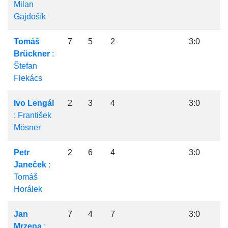
Milan
Gajdošík
Tomáš
7
5
2
3:0
Brückner
:
Štefan
Flekács
Ivo Lengál
2
3
4
3:0
: František
Mösner
Petr
2
6
4
3:0
Janeček
:
Tomáš
Horálek
Jan
7
4
7
3:0
Mrzena
: