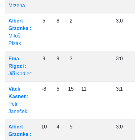
Mrzena
Albert
5
8
2
3:0
Grzonka
:
Miloš
Plzák
Ema
9
9
3
3:0
Rigoci
:
Jiří Kadlec
Vítek
-8
5
15
11
3:1
Kasner
:
Petr
Janeček
Albert
10
4
5
3:0
Grzonka
: