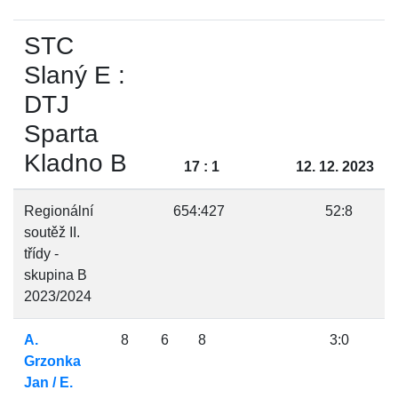
STC
Slaný E :
DTJ
Sparta
Kladno B
17 : 1
12. 12. 2023
Regionální
654:427
52:8
soutěž II.
třídy -
skupina B
2023/2024
A.
8
6
8
3:0
Grzonka
Jan / E.