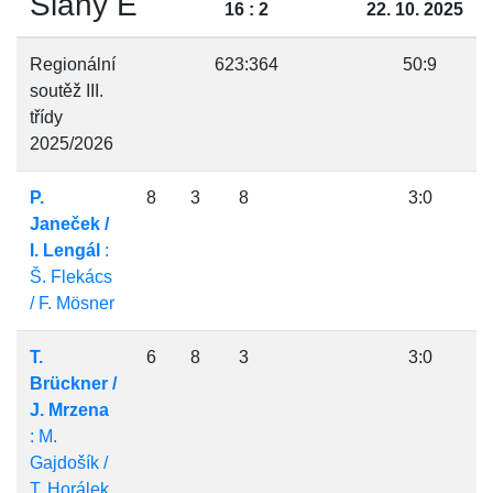
Slaný E
16 : 2
22. 10. 2025
Regionální
623:364
50:9
soutěž III.
třídy
2025/2026
P.
8
3
8
3:0
Janeček /
I. Lengál
:
Š. Flekács
/ F. Mösner
T.
6
8
3
3:0
Brückner /
J. Mrzena
: M.
Gajdošík /
T. Horálek