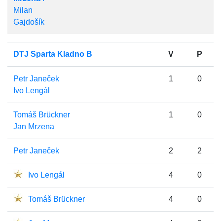
Milan
Gajdošík
DTJ Sparta Kladno B
V
P
Petr Janeček
1
0
Ivo Lengál
Tomáš Brückner
1
0
Jan Mrzena
Petr Janeček
2
2
Ivo Lengál
4
0
Tomáš Brückner
4
0