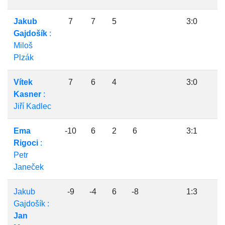
Jakub
7
7
5
3:0
Gajdošík
:
Miloš
Plzák
Vítek
7
6
4
3:0
Kasner
:
Jiří Kadlec
Ema
-10
6
2
6
3:1
Rigoci
:
Petr
Janeček
Jakub
-9
-4
6
-8
1:3
Gajdošík :
Jan