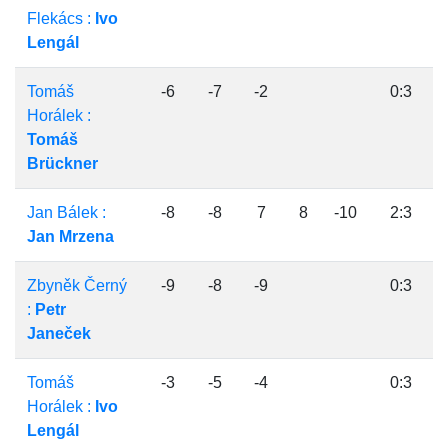
Flekács :
Ivo
Lengál
Tomáš
-6
-7
-2
0:3
Horálek :
Tomáš
Brückner
Jan Bálek :
-8
-8
7
8
-10
2:3
Jan Mrzena
Zbyněk Černý
-9
-8
-9
0:3
:
Petr
Janeček
Tomáš
-3
-5
-4
0:3
Horálek :
Ivo
Lengál