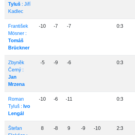
Tyluš
: Jiří
Kadlec
František
-10
-7
-7
0:3
Mösner :
Tomáš
Brückner
Zbyněk
-5
-9
-6
0:3
Černý :
Jan
Mrzena
Roman
-10
-6
-11
0:3
Tyluš :
Ivo
Lengál
Štefan
8
-8
9
-9
-10
2:3