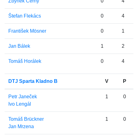
Zbyněk Černý
0
4
Štefan Flekács
0
4
František Mösner
0
1
Jan Bálek
1
2
Tomáš Horálek
0
4
DTJ Sparta Kladno B
V
P
Petr Janeček
1
0
Ivo Lengál
Tomáš Brückner
1
0
Jan Mrzena