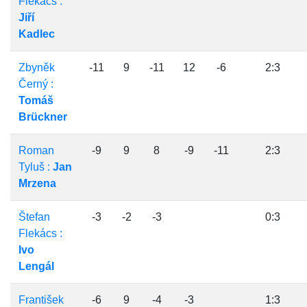
Flekács :
Jiří
Kadlec
Zbyněk
-11
9
-11
12
-6
2:3
Černý :
Tomáš
Brückner
Roman
-9
9
8
-9
-11
2:3
Tyluš :
Jan
Mrzena
Štefan
-3
-2
-3
0:3
Flekács :
Ivo
Lengál
František
-6
9
-4
-3
1:3