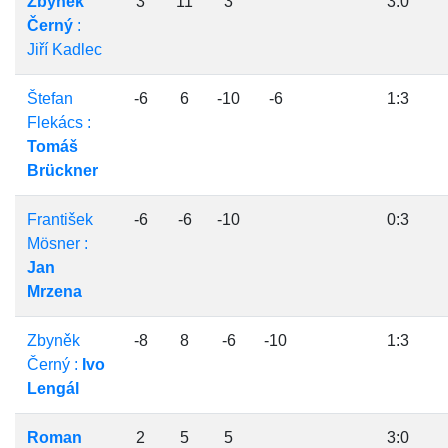
Zbyněk
3
11
3
3:0
Černý
:
Jiří Kadlec
Štefan
-6
6
-10
-6
1:3
Flekács :
Tomáš
Brückner
František
-6
-6
-10
0:3
Mösner :
Jan
Mrzena
Zbyněk
-8
8
-6
-10
1:3
Černý :
Ivo
Lengál
Roman
2
5
5
3:0