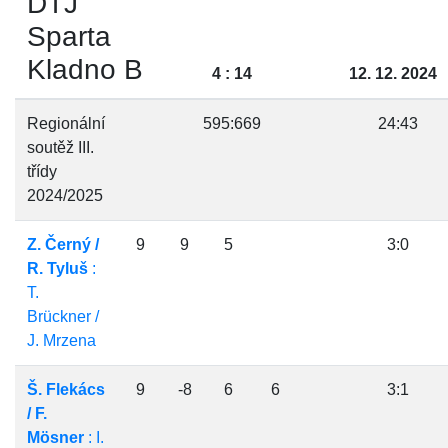
DTJ
Sparta
Kladno B
4 : 14
12. 12. 2024
Regionální
595:669
24:43
soutěž III.
třídy
2024/2025
Z. Černý /
9
9
5
3:0
R. Tyluš
:
T.
Brückner /
J. Mrzena
Š. Flekács
9
-8
6
6
3:1
/ F.
Mösner
: I.