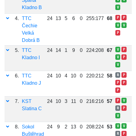
Sparta
Kladno B
V
P
P
4.
TTC
24
13
5
6
0
255:177
68
Čechie
V
V
Velká
P
Dobrá B
V
P
5.
TTC
24
14
1
9
0
224:208
67
Kladno I
V
P
V
R
P
6.
TTC
24
10
4
10
0
220:212
58
Kladno J
P
P
P
P
V
7.
KST
24
10
3
11
0
216:216
57
Slatina C
R
P
V
V
V
8.
Sokol
24
9
2
13
0
208:224
53
Buštěhrad
R
P