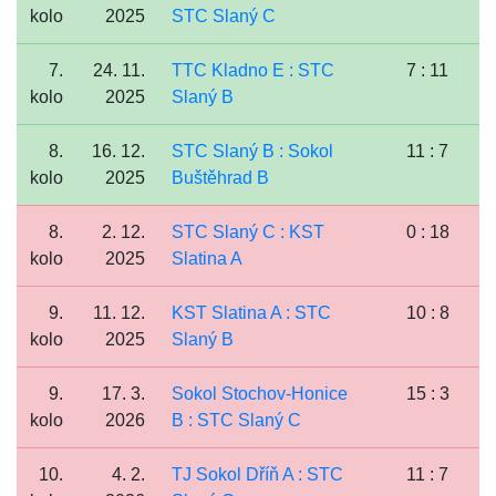
kolo
2025
STC Slaný C
7.
24. 11.
TTC Kladno E : STC
7 : 11
kolo
2025
Slaný B
8.
16. 12.
STC Slaný B : Sokol
11 : 7
kolo
2025
Buštěhrad B
8.
2. 12.
STC Slaný C : KST
0 : 18
kolo
2025
Slatina A
9.
11. 12.
KST Slatina A : STC
10 : 8
kolo
2025
Slaný B
9.
17. 3.
Sokol Stochov-Honice
15 : 3
kolo
2026
B : STC Slaný C
10.
4. 2.
TJ Sokol Dříň A : STC
11 : 7