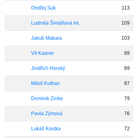
Ondřej Suk
113
Ludmila Šimáňová ml.
109
Jakub Makara
103
Vít Kasner
89
Jindřich Horský
89
Miloš Kuthan
87
Dominik Zinke
79
Pavla Zýmová
76
Lukáš Kostka
72