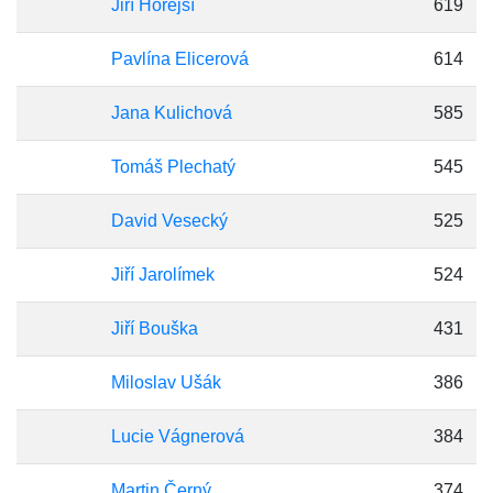
Jiří Hořejší
619
Pavlína Elicerová
614
Jana Kulichová
585
Tomáš Plechatý
545
David Vesecký
525
Jiří Jarolímek
524
Jiří Bouška
431
Miloslav Ušák
386
Lucie Vágnerová
384
Martin Černý
374