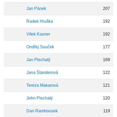
Jan Pánek
207
Radek Hruška
192
Vítek Kasner
192
Ondřej Souček
177
Jan Plechatý
169
Jana Štanderová
122
Tereza Makarová
121
John Plechatý
120
Dan Rambousek
119