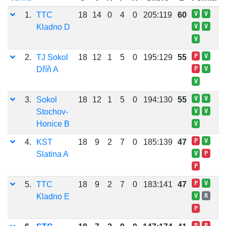
V
V
1.
TTC
18
14
0
4
0
205:119
60
Kladno D
V
V
V
P
V
2.
TJ Sokol
18
12
1
5
0
195:129
55
Dříň A
P
V
V
V
V
3.
Sokol
18
12
1
5
0
194:130
55
Stochov-
V
V
Honice B
V
P
V
4.
KST
18
9
2
7
0
185:139
47
Slatina A
V
P
P
P
V
5.
TTC
18
9
2
7
0
183:141
47
Kladno E
V
R
P
P
P