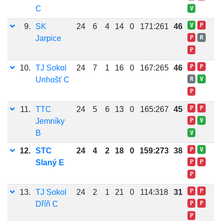
C
V
V
P
9.
SK
24
6
4
14
0
171:261
46
Jarpice
P
R
P
P
P
10.
TJ Sokol
24
7
1
16
0
167:265
46
Unhošť C
R
V
P
P
P
11.
TTC
24
5
6
13
0
165:267
45
Jemníky
P
V
B
V
P
V
12.
STC
24
4
2
18
0
159:273
38
Slaný E
P
P
P
P
P
13.
TJ Sokol
24
2
1
21
0
114:318
31
Dříň C
P
P
P