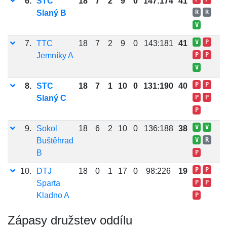
6.
STC
18
7
2
9
0
147:174
41
Slaný B
R
R
V
V
P
7.
TTC
18
7
2
9
0
143:181
41
Jemníky A
P
P
V
P
P
8.
STC
18
7
1
10
0
131:190
40
Slaný C
P
P
P
V
V
9.
Sokol
18
6
2
10
0
136:188
38
Buštěhrad
V
R
B
P
P
P
10.
DTJ
18
0
1
17
0
98:226
19
Sparta
P
P
Kladno A
P
Zápasy družstev oddílu