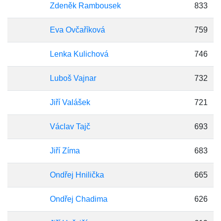
Zdeněk Rambousek
833
Eva Ovčaříková
759
Lenka Kulichová
746
Luboš Vajnar
732
Jiří Valášek
721
Václav Tajč
693
Jiří Zíma
683
Ondřej Hnilička
665
Ondřej Chadima
626