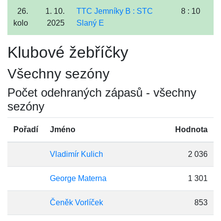
26.
1. 10.
TTC Jemníky B : STC
8 : 10
kolo
2025
Slaný E
Klubové žebříčky
Všechny sezóny
Počet odehraných zápasů - všechny
sezóny
Pořadí
Jméno
Hodnota
Vladimír Kulich
2 036
George Materna
1 301
Čeněk Vorlíček
853