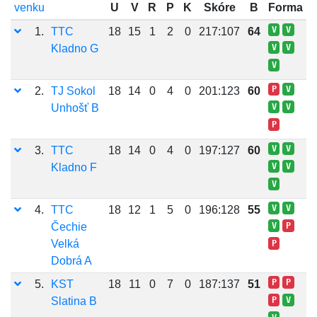
venku
U
V
R
P
K
Skóre
B
Forma
V
V
1.
TTC
18
15
1
2
0
217:107
64
Kladno G
V
V
V
P
V
2.
TJ Sokol
18
14
0
4
0
201:123
60
Unhošť B
V
V
P
V
V
3.
TTC
18
14
0
4
0
197:127
60
Kladno F
V
V
V
V
V
4.
TTC
18
12
1
5
0
196:128
55
Čechie
V
P
Velká
P
Dobrá A
P
P
5.
KST
18
11
0
7
0
187:137
51
Slatina B
P
V