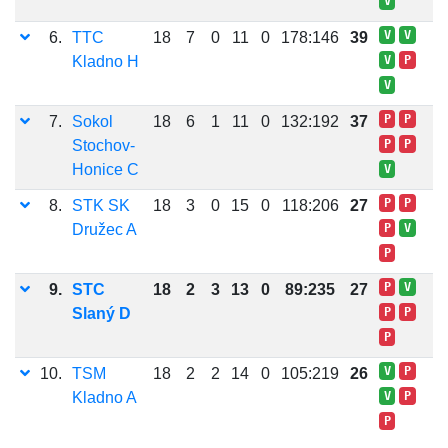
V
V
V
6.
TTC
18
7
0
11
0
178:146
39
Kladno H
V
P
V
P
P
7.
Sokol
18
6
1
11
0
132:192
37
Stochov-
P
P
Honice C
V
P
P
8.
STK SK
18
3
0
15
0
118:206
27
Družec A
P
V
P
P
V
9.
STC
18
2
3
13
0
89:235
27
Slaný D
P
P
P
V
P
10.
TSM
18
2
2
14
0
105:219
26
Kladno A
V
P
P