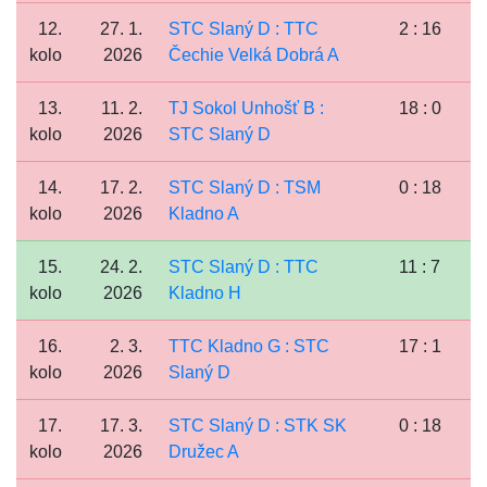
12.
27. 1.
STC Slaný D : TTC
2 : 16
kolo
2026
Čechie Velká Dobrá A
13.
11. 2.
TJ Sokol Unhošť B :
18 : 0
kolo
2026
STC Slaný D
14.
17. 2.
STC Slaný D : TSM
0 : 18
kolo
2026
Kladno A
15.
24. 2.
STC Slaný D : TTC
11 : 7
kolo
2026
Kladno H
16.
2. 3.
TTC Kladno G : STC
17 : 1
kolo
2026
Slaný D
17.
17. 3.
STC Slaný D : STK SK
0 : 18
kolo
2026
Družec A