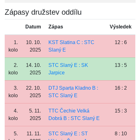
Zápasy družstev oddílu
Datum
Zápas
Výsledek
1.
10. 10.
KST Slatina C : STC
12 : 6
kolo
2025
Slaný E
2.
14. 10.
STC Slaný E : SK
13 : 5
kolo
2025
Jarpice
3.
22. 10.
DTJ Sparta Kladno B :
16 : 2
kolo
2025
STC Slaný E
4.
5. 11.
TTC Čechie Velká
15 : 3
kolo
2025
Dobrá B : STC Slaný E
5.
11. 11.
STC Slaný E : ST
8 : 10