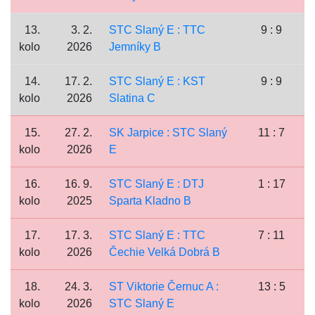
13.
3. 2.
STC Slaný E : TTC
9 : 9
kolo
2026
Jemníky B
14.
17. 2.
STC Slaný E : KST
9 : 9
kolo
2026
Slatina C
15.
27. 2.
SK Jarpice : STC Slaný
11 : 7
kolo
2026
E
16.
16. 9.
STC Slaný E : DTJ
1 : 17
kolo
2025
Sparta Kladno B
17.
17. 3.
STC Slaný E : TTC
7 : 11
kolo
2026
Čechie Velká Dobrá B
18.
24. 3.
ST Viktorie Černuc A :
13 : 5
kolo
2026
STC Slaný E