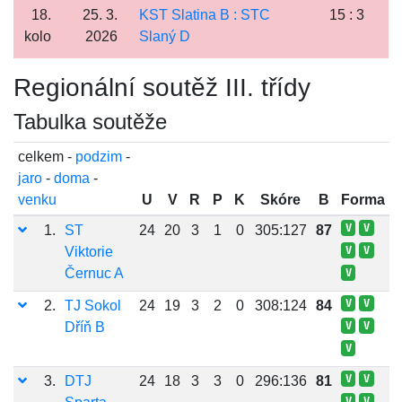
18.
25. 3.
KST Slatina B : STC
15 : 3
kolo
2026
Slaný D
Regionální soutěž III. třídy
Tabulka soutěže
celkem -
podzim
-
jaro
-
doma
-
venku
U
V
R
P
K
Skóre
B
Forma
V
V
1.
ST
24
20
3
1
0
305:127
87
Viktorie
V
V
Černuc A
V
V
V
2.
TJ Sokol
24
19
3
2
0
308:124
84
Dříň B
V
V
V
V
V
3.
DTJ
24
18
3
3
0
296:136
81
V
V