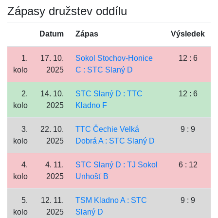
Zápasy družstev oddílu
Datum
Zápas
Výsledek
1.
17. 10.
Sokol Stochov-Honice
12 : 6
kolo
2025
C : STC Slaný D
2.
14. 10.
STC Slaný D : TTC
12 : 6
kolo
2025
Kladno F
3.
22. 10.
TTC Čechie Velká
9 : 9
kolo
2025
Dobrá A : STC Slaný D
4.
4. 11.
STC Slaný D : TJ Sokol
6 : 12
kolo
2025
Unhošť B
5.
12. 11.
TSM Kladno A : STC
9 : 9
kolo
2025
Slaný D