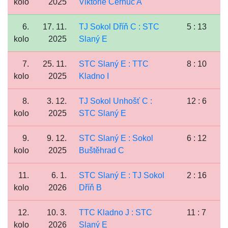
kolo
2025
Viktorie Černuc A
6.
17. 11.
TJ Sokol Dříň C : STC
5 : 13
kolo
2025
Slaný E
7.
25. 11.
STC Slaný E : TTC
8 : 10
kolo
2025
Kladno I
8.
3. 12.
TJ Sokol Unhošť C :
12 : 6
kolo
2025
STC Slaný E
9.
9. 12.
STC Slaný E : Sokol
6 : 12
kolo
2025
Buštěhrad C
11.
6. 1.
STC Slaný E : TJ Sokol
2 : 16
kolo
2026
Dříň B
12.
10. 3.
TTC Kladno J : STC
11 : 7
kolo
2026
Slaný E