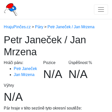
HrajuPinčes.cz
>
Páry
>
Petr Janeček / Jan Mrzena
Petr Janeček / Jan
Mrzena
Hráči páru:
Pozice
Úspěšnost %
Petr Janeček
N/A
N/A
Jan Mrzena
Výhry
N/A
Pár hraje v této sezóně tyto okresní soutěže: