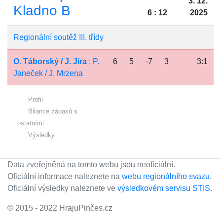
3. 12.
Kladno B
6 : 12
2025
Regionální soutěž III. třídy
O. Táborský / J. Jíra
: P.
6
5
-7
3
3:1
Janeček / J. Mrzena
Profil
Bilance zápasů s
ostatními
Výsledky
Data zveřejněná na tomto webu jsou neoficiální.
Oficiální informace naleznete na
webu regionálního svazu
.
Oficiální výsledky naleznete ve
výsledkovém servisu STIS
.
© 2015 - 2022 HrajuPinčes.cz