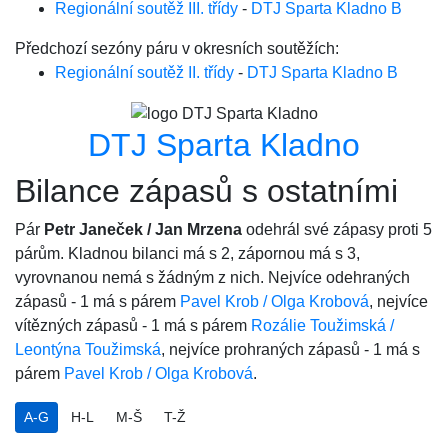
Regionální soutěž III. třídy
-
DTJ Sparta Kladno B
Předchozí sezóny páru v okresních soutěžích:
Regionální soutěž II. třídy
-
DTJ Sparta Kladno B
DTJ Sparta Kladno
Bilance zápasů s ostatními
Pár
Petr Janeček / Jan Mrzena
odehrál své zápasy proti 5
párům. Kladnou bilanci má s 2, zápornou má s 3,
vyrovnanou nemá s žádným z nich. Nejvíce odehraných
zápasů - 1 má s párem
Pavel Krob / Olga Krobová
, nejvíce
vítězných zápasů - 1 má s párem
Rozálie Toužimská /
Leontýna Toužimská
, nejvíce prohraných zápasů - 1 má s
párem
Pavel Krob / Olga Krobová
.
A-G
H-L
M-Š
T-Ž