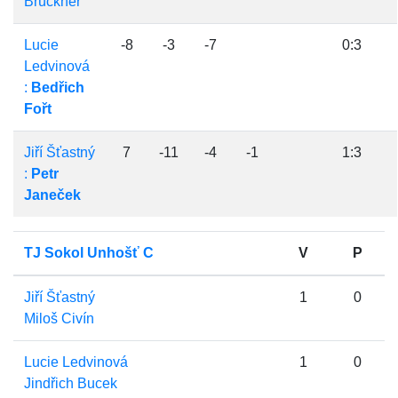
Brückner
Lucie
-8
-3
-7
0:3
Ledvinová
:
Bedřich
Fořt
Jiří Šťastný
7
-11
-4
-1
1:3
:
Petr
Janeček
TJ Sokol Unhošť C
V
P
Jiří Šťastný
1
0
Miloš Civín
Lucie Ledvinová
1
0
Jindřich Bucek