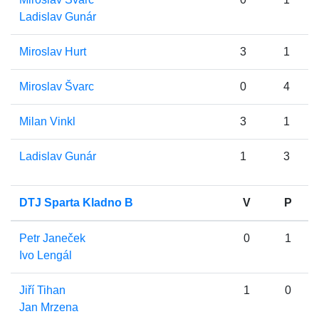
Ladislav Gunár
Miroslav Hurt
3
1
Miroslav Švarc
0
4
Milan Vinkl
3
1
Ladislav Gunár
1
3
DTJ Sparta Kladno B
V
P
Petr Janeček
0
1
Ivo Lengál
Jiří Tihan
1
0
Jan Mrzena