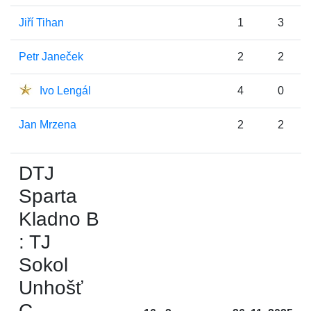
Jiří Tihan
1
3
Petr Janeček
2
2
Ivo Lengál
4
0
Jan Mrzena
2
2
DTJ
Sparta
Kladno B
: TJ
Sokol
Unhošť
C