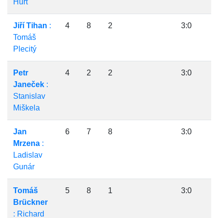
Hurt
Jiří Tihan
:
4
8
2
3:0
Tomáš
Plecitý
Petr
4
2
2
3:0
Janeček
:
Stanislav
Miškela
Jan
6
7
8
3:0
Mrzena
:
Ladislav
Gunár
Tomáš
5
8
1
3:0
Brückner
: Richard