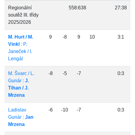
Regionální
558:638
27:38
soutěž III. třídy
2025/2026
M. Hurt / M.
9
-8
9
10
3:1
Vinkl
: P.
Janeček / I.
Lengál
M. Švarc / L.
-8
-5
-7
0:3
Gunár :
J.
Tihan / J.
Mrzena
Ladislav
-6
-10
-7
0:3
Gunár :
Jan
Mrzena