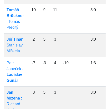
Tomáš
10
9
11
3:0
Brückner
: Tomáš
Plecitý
Jiří Tihan
:
2
5
3
3:0
Stanislav
Miškela
Petr
-7
-3
4
-10
1:3
Janeček :
Ladislav
Gunár
Jan
3
5
3
3:0
Mrzena
:
Richard