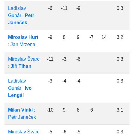
Ladislav
-6
-11
-9
0:3
Gunár :
Petr
Janeček
Miroslav Hurt
-9
8
9
-7
14
3:2
: Jan Mrzena
Miroslav Švarc
-11
-3
-6
0:3
:
Jiří Tihan
Ladislav
-3
-4
-4
0:3
Gunár :
Ivo
Lengál
Milan Vinkl
:
-10
9
8
6
3:1
Petr Janeček
Miroslav Švarc
-5
-6
-5
0:3