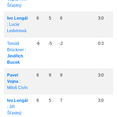
Šťastný
Ivo Lengál
6
5
6
3:0
: Lucie
Ledvinová
Tomáš
-6
-5
-2
0:3
Brückner :
Jindřich
Bucek
Pavel
6
9
9
3:0
Vojna
:
Miloš Civín
Ivo Lengál
6
5
7
3:0
: Jiří
Šťastný