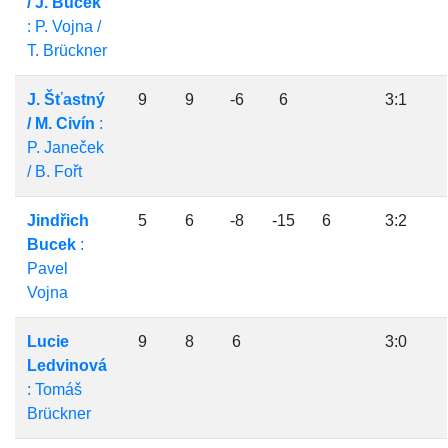
/ J. Bucek
: P. Vojna /
T. Brückner
J. Šťastný
9
9
-6
6
3:1
/ M. Civín
:
P. Janeček
/ B. Fořt
Jindřich
5
6
-8
-15
6
3:2
Bucek
:
Pavel
Vojna
Lucie
9
8
6
3:0
Ledvinová
: Tomáš
Brückner