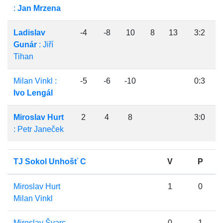
:
Jan Mrzena
Ladislav
-4
-8
10
8
13
3:2
Gunár
: Jiří
Tihan
Milan Vinkl :
-5
-6
-10
0:3
Ivo Lengál
Miroslav Hurt
2
4
8
3:0
: Petr Janeček
TJ Sokol Unhošť C
V
P
Miroslav Hurt
1
0
Milan Vinkl
Miroslav Švarc
0
1