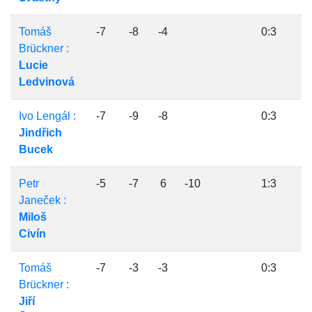
Tomáš
-7
-8
-4
0:3
Brückner :
Lucie
Ledvinová
Ivo Lengál :
-7
-9
-8
0:3
Jindřich
Bucek
Petr
-5
-7
6
-10
1:3
Janeček :
Miloš
Civín
Tomáš
-7
-3
-3
0:3
Brückner :
Jiří