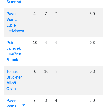
Šťastný
Pavel
4
7
7
3:0
Vojna
:
Lucie
Ledvinová
Petr
-10
-6
-6
0:3
Janeček :
Jindřich
Bucek
Tomáš
-6
-10
-8
0:3
Brückner :
Miloš
Civín
Pavel
7
3
4
3:0
Vojna
: Jiří