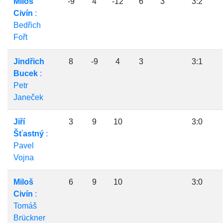
Miloš
-9
4
-12
6
3
3:2
Civín
:
Bedřich
Fořt
Jindřich
8
-9
4
3
3:1
Bucek
:
Petr
Janeček
Jiří
3
9
10
3:0
Šťastný
:
Pavel
Vojna
Miloš
6
9
10
3:0
Civín
:
Tomáš
Brückner