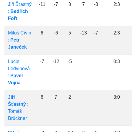
Jiří Šťastný
-11
-7
8
7
-3
2:3
:
Bedřich
Fořt
Miloš Civín
6
-6
5
-13
-7
2:3
:
Petr
Janeček
Lucie
-7
-12
-5
0:3
Ledvinová
:
Pavel
Vojna
Jiří
6
7
2
3:0
Šťastný
:
Tomáš
Brückner