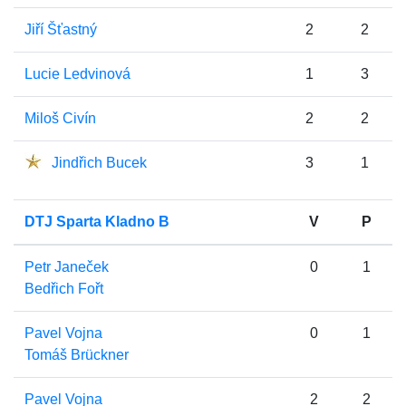
Jiří Šťastný
2
2
Lucie Ledvinová
1
3
Miloš Civín
2
2
Jindřich Bucek
3
1
DTJ Sparta Kladno B
V
P
Petr Janeček
0
1
Bedřich Fořt
Pavel Vojna
0
1
Tomáš Brückner
Pavel Vojna
2
2