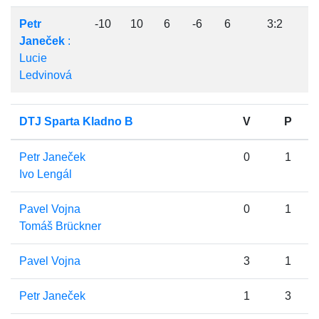
Petr
-10
10
6
-6
6
3:2
Janeček
:
Lucie
Ledvinová
DTJ Sparta Kladno B
V
P
Petr Janeček
0
1
Ivo Lengál
Pavel Vojna
0
1
Tomáš Brückner
Pavel Vojna
3
1
Petr Janeček
1
3