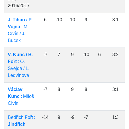
2016/2017
J. Tihan / P.
6
-10
10
9
3:1
Vojna
: M.
Civín / J.
Bucek
V. Kunc / B.
-7
7
9
-10
6
3:2
Fořt
: O.
Švejda / L.
Ledvinová
Václav
-7
8
9
8
3:1
Kunc
: Miloš
Civín
Bedřich Fořt :
-14
9
-9
-7
1:3
Jindřich