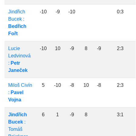
Jindřich
-10
-9
-10
0:3
Bucek :
Bedřich
Fořt
Lucie
-10
10
-9
8
-9
2:3
Ledvinová
:
Petr
Janeček
Miloš Civín
5
-10
-8
10
-8
2:3
:
Pavel
Vojna
Jindřich
6
1
-9
8
3:1
Bucek
:
Tomáš