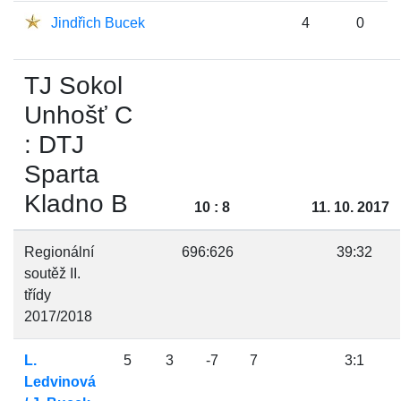
Jindřich Bucek
4
0
TJ Sokol
Unhošť C
: DTJ
Sparta
Kladno B
10 : 8
11. 10. 2017
Regionální
696:626
39:32
soutěž II.
třídy
2017/2018
L.
5
3
-7
7
3:1
Ledvinová