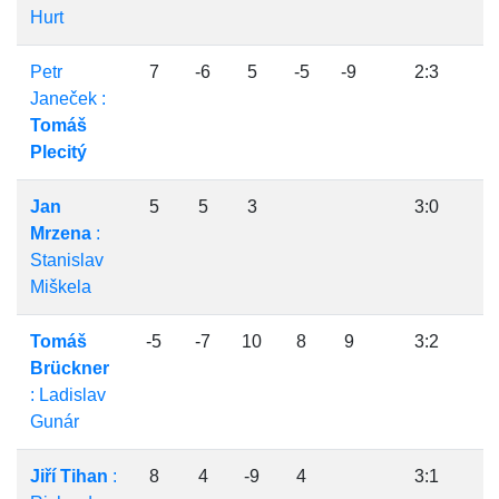
Hurt
Petr
7
-6
5
-5
-9
2:3
Janeček :
Tomáš
Plecitý
Jan
5
5
3
3:0
Mrzena
:
Stanislav
Miškela
Tomáš
-5
-7
10
8
9
3:2
Brückner
: Ladislav
Gunár
Jiří Tihan
:
8
4
-9
4
3:1