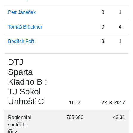
Petr Janeček
3
1
Tomáš Brückner
0
4
Bedřich Fořt
3
1
DTJ
Sparta
Kladno B :
TJ Sokol
Unhošť C
11 : 7
22. 3. 2017
Regionální
765:690
43:31
soutěž II.
třídy