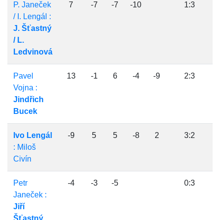
P. Janeček
7
-7
-7
-10
1:3
/ I. Lengál :
J. Šťastný
/ L.
Ledvinová
Pavel
13
-1
6
-4
-9
2:3
Vojna :
Jindřich
Bucek
Ivo Lengál
-9
5
5
-8
2
3:2
: Miloš
Civín
Petr
-4
-3
-5
0:3
Janeček :
Jiří
Šťastný