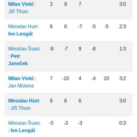
Milan Vinkl
:
3
9
7
3:0
Jiří Tihan
Miroslav Hurt :
9
6
-7
-5
-5
2:3
Ivo Lengál
Miroslav Švarc
-9
-7
9
-8
1:3
:
Petr
Janeček
Milan Vinkl
:
7
-10
4
-4
10
3:2
Jan Mrzena
Miroslav Hurt
9
6
6
3:0
: Jiří Tihan
Miroslav Švarc
-5
-3
-3
0:3
:
Ivo Lengál