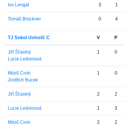
Ivo Lengál
3
1
Tomáš Brückner
0
4
TJ Sokol Unhošť C
V
P
Jiří Šťastný
1
0
Lucie Ledvinová
Miloš Civín
1
0
Jindřich Bucek
Jiří Šťastný
2
2
Lucie Ledvinová
1
3
Miloš Civín
2
2