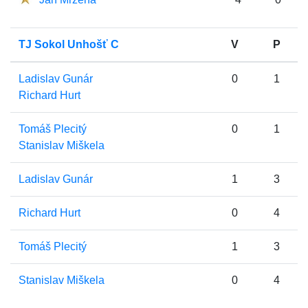
TJ Sokol Unhošť C
V
P
Ladislav Gunár
0
1
Richard Hurt
Tomáš Plecitý
0
1
Stanislav Miškela
Ladislav Gunár
1
3
Richard Hurt
0
4
Tomáš Plecitý
1
3
Stanislav Miškela
0
4