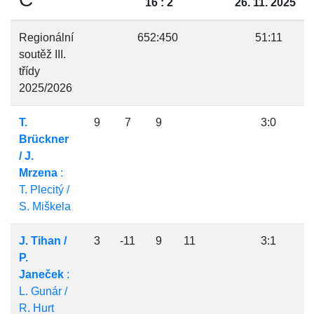
16 : 2
26. 11. 2025
Regionální
652:450
51:11
soutěž III.
třídy
2025/2026
T.
9
7
9
3:0
Brückner
/ J.
Mrzena
:
T. Plecitý /
S. Miškela
J. Tihan /
3
-11
9
11
3:1
P.
Janeček
:
L. Gunár /
R. Hurt