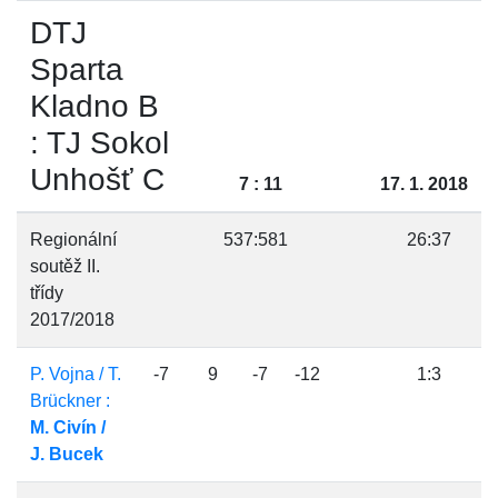
DTJ
Sparta
Kladno B
: TJ Sokol
Unhošť C
7 : 11
17. 1. 2018
Regionální
537:581
26:37
soutěž II.
třídy
2017/2018
P. Vojna / T.
-7
9
-7
-12
1:3
Brückner :
M. Civín /
J. Bucek