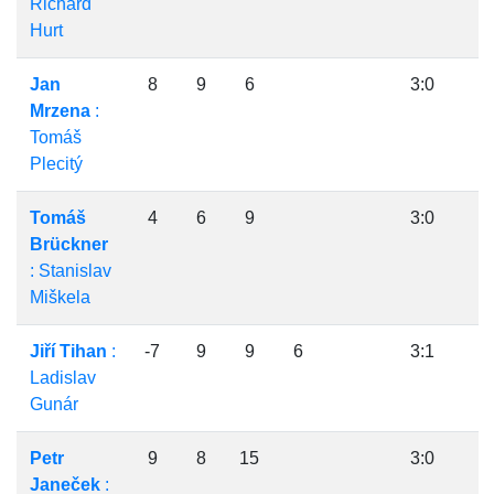
Richard
Hurt
Jan
8
9
6
3:0
Mrzena
:
Tomáš
Plecitý
Tomáš
4
6
9
3:0
Brückner
: Stanislav
Miškela
Jiří Tihan
:
-7
9
9
6
3:1
Ladislav
Gunár
Petr
9
8
15
3:0
Janeček
: