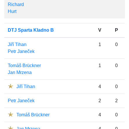
Richard
Hurt
DTJ Sparta Kladno B
V
P
Jiří Tihan
1
0
Petr Janeček
Tomáš Brückner
1
0
Jan Mrzena
Jiří Tihan
4
0
Petr Janeček
2
2
Tomáš Brückner
4
0
Jan Mrzena
4
0