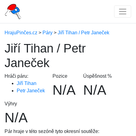
HrajuPinčes.cz
>
Páry
>
Jiří Tihan / Petr Janeček
Jiří Tihan / Petr
Janeček
Hráči páru:
Pozice
Úspěšnost %
Jiří Tihan
N/A
N/A
Petr Janeček
Výhry
N/A
Pár hraje v této sezóně tyto okresní soutěže: