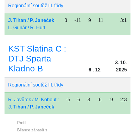
Regionální soutěž III. třídy
J. Tihan / P. Janeček
:
3
-11
9
11
3:1
L. Gunár / R. Hurt
KST Slatina C :
DTJ Sparta
3. 10.
Kladno B
6 : 12
2025
Regionální soutěž III. třídy
R. Javůrek / M. Kohout :
-5
6
8
-6
-9
2:3
J. Tihan / P. Janeček
Profil
Bilance zápasů s