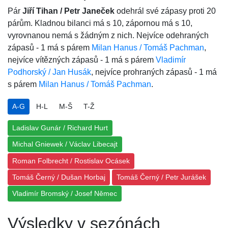
Pár
Jiří Tihan / Petr Janeček
odehrál své zápasy proti 20
párům. Kladnou bilanci má s 10, zápornou má s 10,
vyrovnanou nemá s žádným z nich. Nejvíce odehraných
zápasů - 1 má s párem
Milan Hanus / Tomáš Pachman
,
nejvíce vítězných zápasů - 1 má s párem
Vladimír
Podhorský / Jan Husák
, nejvíce prohraných zápasů - 1 má
s párem
Milan Hanus / Tomáš Pachman
.
A-G
H-L
M-Š
T-Ž
Ladislav Gunár / Richard Hurt
Michal Gniewek / Václav Libecajt
Roman Folbrecht / Rostislav Ocásek
Tomáš Černý / Dušan Horbaj
Tomáš Černý / Petr Jurášek
Vladimír Bromský / Josef Němec
Výsledky v sezónách