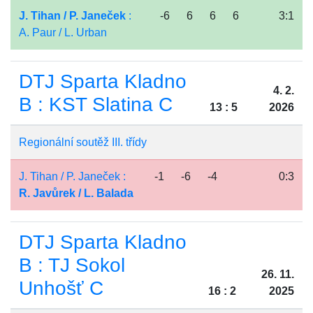
J. Tihan / P. Janeček
:
-6
6
6
6
3:1
A. Paur / L. Urban
DTJ Sparta Kladno
4. 2.
B : KST Slatina C
13 : 5
2026
Regionální soutěž III. třídy
J. Tihan / P. Janeček :
-1
-6
-4
0:3
R. Javůrek / L. Balada
DTJ Sparta Kladno
B : TJ Sokol
26. 11.
Unhošť C
16 : 2
2025