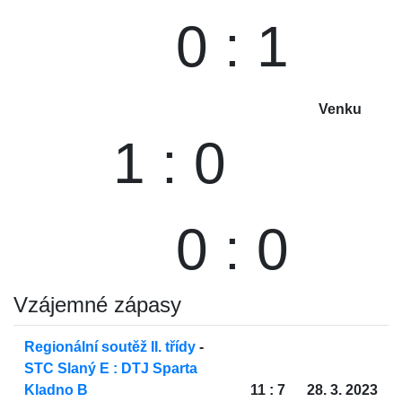
0 : 1
Venku
1 : 0
0 : 0
Vzájemné zápasy
Regionální soutěž II. třídy
-
STC Slaný E : DTJ Sparta
Kladno B
11 : 7
28. 3. 2023