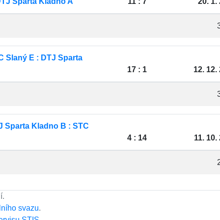
DTJ Sparta Kladno A
11 : 7
20. 1.
 Slaný E : DTJ Sparta
17 : 1
12. 12.
 Sparta Kladno B : STC
4 : 14
11. 10.
í.
lního svazu
.
ervisu STIS
.