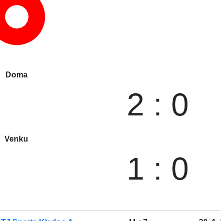
Doma
2 : 0
Venku
1 : 0