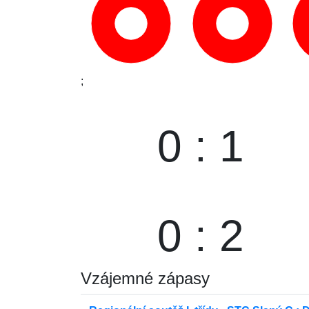
;
0 : 1
0 : 2
Vzájemné zápasy