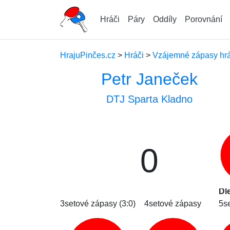
Hráči
Páry
Oddíly
Porovnání
HrajuPinčes.cz
>
Hráči
>
Vzájemné zápasy hrá
Petr Janeček
DTJ Sparta Kladno
0
Dl
3setové zápasy (3:0)
4setové zápasy
5s