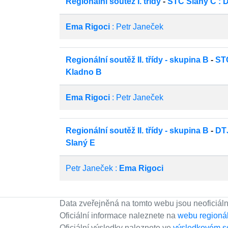
Regionální soutěž I. třídy
-
STC Slaný C : 
Ema Rigoci
: Petr Janeček
Regionální soutěž II. třídy - skupina B
-
STC
Kladno B
Ema Rigoci
: Petr Janeček
Regionální soutěž II. třídy - skupina B
-
DTJ
Slaný E
Petr Janeček :
Ema Rigoci
Data zveřejněná na tomto webu jsou neoficiáln
Oficiální informace naleznete na
webu regioná
Oficiální výsledky naleznete ve
výsledkovém s