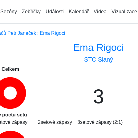
Sezóny
Žebříčky
Události
Kalendář
Videa
Vizualizace
čů Petr Janeček : Ema Rigoci
Ema Rigoci
STC Slaný
Celkem
3
e počtu setů
etové zápasy
2setové zápasy
3setové zápasy (2:1)