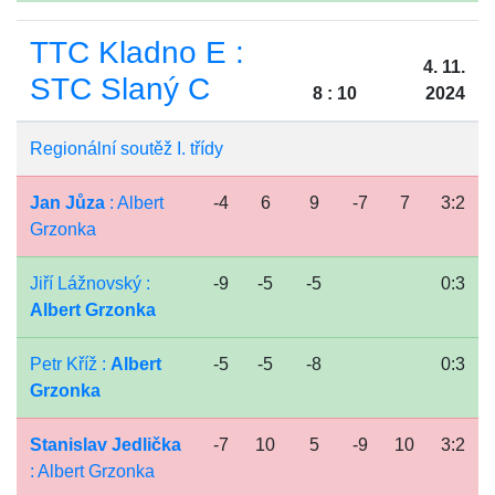
TTC Kladno E :
4. 11.
STC Slaný C
8 : 10
2024
Regionální soutěž I. třídy
Jan Jůza
: Albert
-4
6
9
-7
7
3:2
Grzonka
Jiří Lážnovský :
-9
-5
-5
0:3
Albert Grzonka
Petr Kříž :
Albert
-5
-5
-8
0:3
Grzonka
Stanislav Jedlička
-7
10
5
-9
10
3:2
: Albert Grzonka