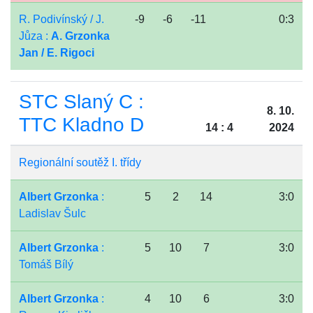
R. Podivínský / J.
-9
-6
-11
0:3
Jůza :
A. Grzonka
Jan / E. Rigoci
STC Slaný C :
8. 10.
TTC Kladno D
14 : 4
2024
Regionální soutěž I. třídy
Albert Grzonka
:
5
2
14
3:0
Ladislav Šulc
Albert Grzonka
:
5
10
7
3:0
Tomáš Bílý
Albert Grzonka
:
4
10
6
3:0