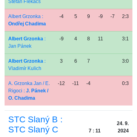
Štefan Flekács
Albert Grzonka :
-4
5
9
-9
-7
2:3
Ondřej Chadima
Albert Grzonka
:
-9
4
8
11
3:1
Jan Pánek
Albert Grzonka
:
3
6
7
3:0
Vladimír Kulich
A. Grzonka Jan / E.
-12
-11
-4
0:3
Rigoci :
J. Pánek /
O. Chadima
STC Slaný B :
24. 9.
STC Slaný C
7 : 11
2024