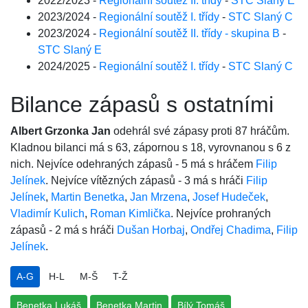
2022/2023 -
Regionální soutěž II. třídy
-
STC Slaný E
2023/2024 -
Regionální soutěž I. třídy
-
STC Slaný C
2023/2024 -
Regionální soutěž II. třídy - skupina B
-
STC Slaný E
2024/2025 -
Regionální soutěž I. třídy
-
STC Slaný C
Bilance zápasů s ostatními
Albert Grzonka Jan
odehrál své zápasy proti 87 hráčům.
Kladnou bilanci má s 63, zápornou s 18, vyrovnanou s 6 z
nich. Nejvíce odehraných zápasů - 5 má s hráčem
Filip
Jelínek
. Nejvíce vítězných zápasů - 3 má s hráči
Filip
Jelínek
,
Martin Benetka
,
Jan Mrzena
,
Josef Hudeček
,
Vladimír Kulich
,
Roman Kimlička
. Nejvíce prohraných
zápasů - 2 má s hráči
Dušan Horbaj
,
Ondřej Chadima
,
Filip
Jelínek
.
A-G
H-L
M-Š
T-Ž
Benetka Lukáš
Benetka Martin
Bílý Tomáš