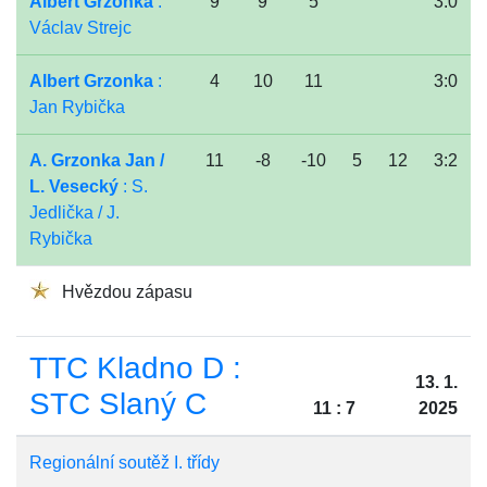
Albert Grzonka
:
9
9
5
3:0
Václav Strejc
Albert Grzonka
:
4
10
11
3:0
Jan Rybička
A. Grzonka Jan /
11
-8
-10
5
12
3:2
L. Vesecký
: S.
Jedlička / J.
Rybička
Hvězdou zápasu
TTC Kladno D :
13. 1.
STC Slaný C
11 : 7
2025
Regionální soutěž I. třídy