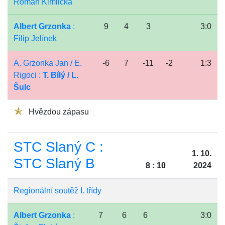
Roman Kimlička
Albert Grzonka
:
9
4
3
3:0
Filip Jelínek
A. Grzonka Jan / E.
-6
7
-11
-2
1:3
Rigoci :
T. Bílý / L.
Šulc
Hvězdou zápasu
STC Slaný C :
1. 10.
STC Slaný B
8 : 10
2024
Regionální soutěž I. třídy
Albert Grzonka
:
7
6
6
3:0