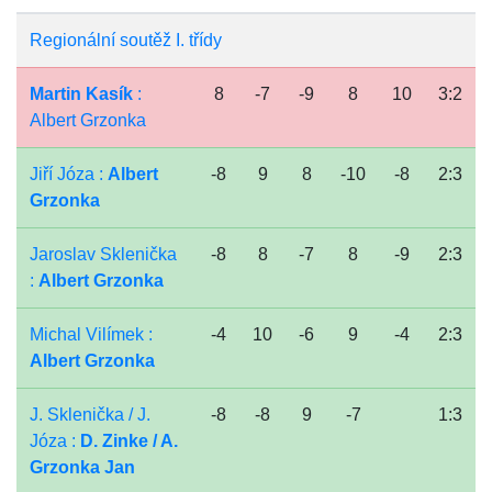
Regionální soutěž I. třídy
Martin Kasík
:
8
-7
-9
8
10
3:2
Albert Grzonka
Jiří Józa :
Albert
-8
9
8
-10
-8
2:3
Grzonka
Jaroslav Sklenička
-8
8
-7
8
-9
2:3
:
Albert Grzonka
Michal Vilímek :
-4
10
-6
9
-4
2:3
Albert Grzonka
J. Sklenička / J.
-8
-8
9
-7
1:3
Józa :
D. Zinke / A.
Grzonka Jan