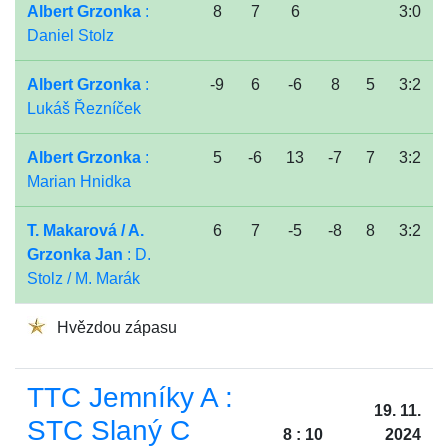
Albert Grzonka
:
8
7
6
3:0
Daniel Stolz
Albert Grzonka
:
-9
6
-6
8
5
3:2
Lukáš Řezníček
Albert Grzonka
:
5
-6
13
-7
7
3:2
Marian Hnidka
T. Makarová / A.
6
7
-5
-8
8
3:2
Grzonka Jan
: D.
Stolz / M. Marák
Hvězdou zápasu
TTC Jemníky A :
19. 11.
STC Slaný C
8 : 10
2024