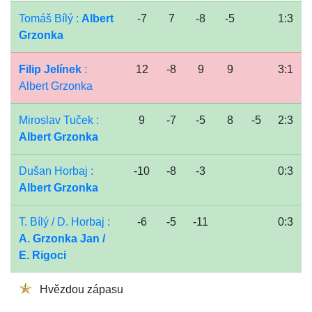
Tomáš Bílý :
Albert
-7
7
-8
-5
1:3
Grzonka
Filip Jelínek
:
12
-8
9
9
3:1
Albert Grzonka
Miroslav Tuček :
9
-7
-5
8
-5
2:3
Albert Grzonka
Dušan Horbaj :
-10
-8
-3
0:3
Albert Grzonka
T. Bílý / D. Horbaj :
-6
-5
-11
0:3
A. Grzonka Jan /
E. Rigoci
Hvězdou zápasu