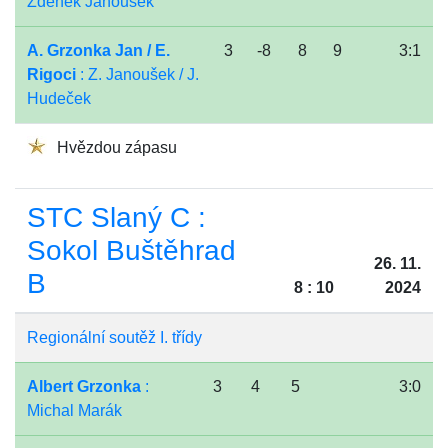
Zdeněk Janoušek
A. Grzonka Jan / E.
3
-8
8
9
3:1
Rigoci
: Z. Janoušek / J.
Hudeček
Hvězdou zápasu
STC Slaný C :
Sokol Buštěhrad
26. 11.
B
8 : 10
2024
Regionální soutěž I. třídy
Albert Grzonka
:
3
4
5
3:0
Michal Marák