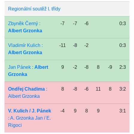
Regionální soutěž I. třídy
Zbyněk Černý :
-7
-7
-6
0:3
Albert Grzonka
Vladimír Kulich :
-11
-8
-2
0:3
Albert Grzonka
Jan Pánek :
Albert
9
-2
-8
8
-9
2:3
Grzonka
Ondřej Chadima
:
8
-8
-6
11
8
3:2
Albert Grzonka
V. Kulich / J. Pánek
-4
9
8
9
3:1
: A. Grzonka Jan / E.
Rigoci