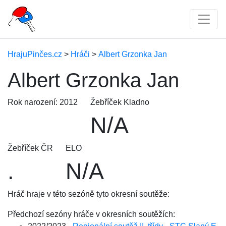
HrajuPinčes.cz
>
Hráči
>
Albert Grzonka Jan
Albert Grzonka Jan
Rok narození: 2012
Žebříček Kladno
N/A
Žebříček ČR
ELO
.
N/A
Hráč hraje v této sezóně tyto okresní soutěže:
Předchozí sezóny hráče v okresních soutěžích: