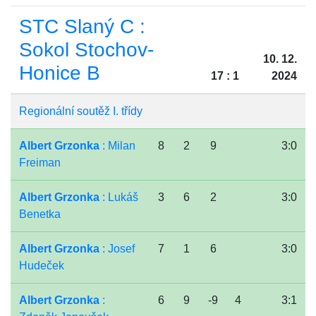
STC Slaný C :
Sokol Stochov-
10. 12.
Honice B
17 : 1
2024
Regionální soutěž I. třídy
Albert Grzonka
: Milan
8
2
9
3:0
Freiman
Albert Grzonka
: Lukáš
3
6
2
3:0
Benetka
Albert Grzonka
: Josef
7
1
6
3:0
Hudeček
Albert Grzonka
:
6
9
-9
4
3:1