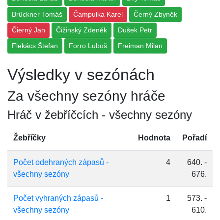
Brückner Tomáš
Čampulka Karel
Černý Zbyněk
Čierný Jan
Čižinský Zdeněk
Dušek Petr
Flekács Štefan
Forro Luboš
Freiman Milan
Výsledky v sezónách
Za všechny sezóny hráče
Hráč v žebříčcích - všechny sezóny
Žebříčky
Hodnota
Pořadí
Počet odehraných zápasů -
4
640. -
všechny sezóny
676.
Počet vyhraných zápasů -
1
573. -
všechny sezóny
610.