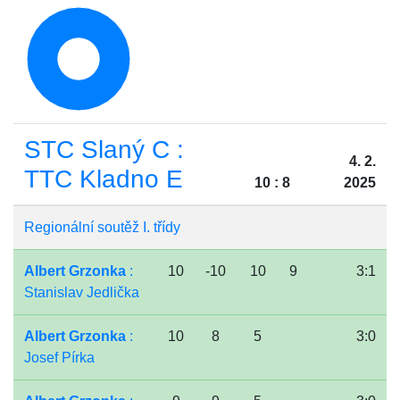
STC Slaný C :
4. 2.
TTC Kladno E
10 : 8
2025
Regionální soutěž I. třídy
Albert Grzonka
:
10
-10
10
9
3:1
Stanislav Jedlička
Albert Grzonka
:
10
8
5
3:0
Josef Pírka