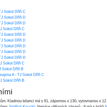
:
TJ Sokol Dříň C
TJ Sokol Dříň D
TJ Sokol Dříň D
J Sokol Dříň C
TJ Sokol Dříň D
TJ Sokol Dříň D
TJ Sokol Dříň D
TJ Sokol Dříň D
TJ Sokol Dříň D
J Sokol Dříň C
J Sokol Dříň B
skupina A
-
TJ Sokol Dříň C
J Sokol Dříň B
ními
čům. Kladnou bilanci má s 91, zápornou s 130, vyrovnanou s 12
ráčem
Jindřich Koucký
. Nejvíce vítězných zápasů - 8 má s hráči