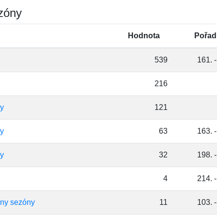
ezóny
Hodnota
Pořad
539
161. -
216
ny
121
ny
63
163. -
ny
32
198. -
4
214. -
hny sezóny
11
103. -