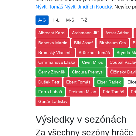
Nývlt
,
Tomáš Nývlt
,
Jindřich Koucký
. Nejvíce 
A-G
H-L
M-Š
T-Ž
Albrecht Karel
Archmann Jiří
Assar Adrian
Benetka Martin
Bílý Josef
Birnbaum Ota
B
Bromský Vladimír
Brückner Tomáš
Brynda M
Cimrmanová Eliška
Civín Miloš
Coubal Václa
Černý Zbyněk
Činčura Přemysl
Čižinský Dav
Dušek Petr
Ebert Tomáš
Elger Radek
Elic
Forro Luboš
Freiman Milan
Fric Tomáš
Fr
Gunár Ladislav
Výsledky v sezónách
Za všechny sezóny hráče