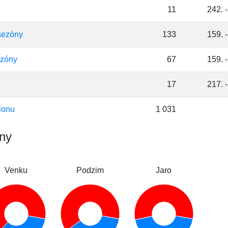
11
242. -
sezóny
133
159. -
ezóny
67
159. -
17
217. -
ionu
1 031
óny
Venku
Podzim
Jaro