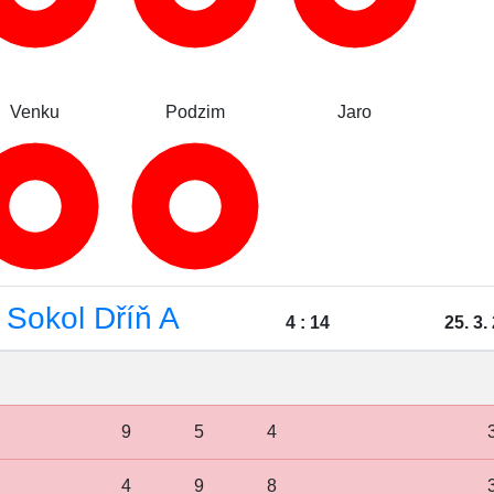
Venku
Podzim
Jaro
 Sokol Dříň A
4 : 14
25. 3.
9
5
4
4
9
8