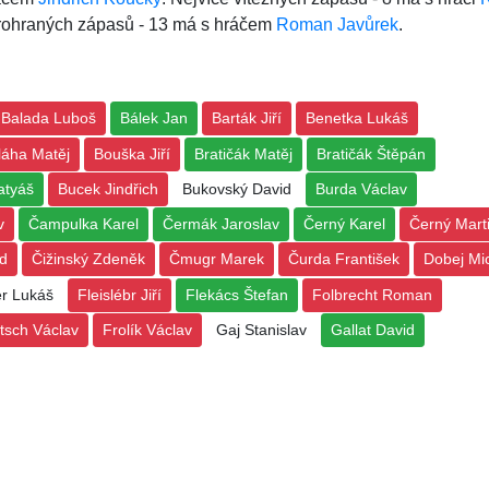
prohraných zápasů - 13 má s hráčem
Roman Javůrek
.
Balada Luboš
Bálek Jan
Barták Jiří
Benetka Lukáš
láha Matěj
Bouška Jiří
Bratičák Matěj
Bratičák Štěpán
atyáš
Bucek Jindřich
Bukovský David
Burda Václav
v
Čampulka Karel
Čermák Jaroslav
Černý Karel
Černý Mart
id
Čižinský Zdeněk
Čmugr Marek
Čurda František
Dobej Mi
er Lukáš
Fleislébr Jiří
Flekács Štefan
Folbrecht Roman
itsch Václav
Frolík Václav
Gaj Stanislav
Gallat David