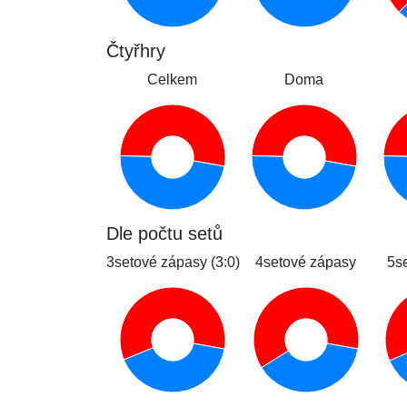
Čtyřhry
Celkem
Doma
Dle počtu setů
3setové zápasy (3:0)
4setové zápasy
5s