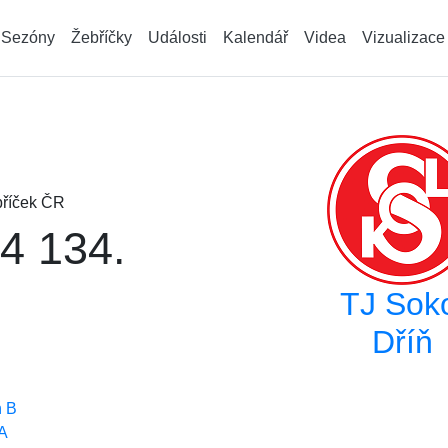
Sezóny
Žebříčky
Události
Kalendář
Videa
Vizualizace
říček ČR
4 134.
TJ Sok
Dříň
ň B
 A