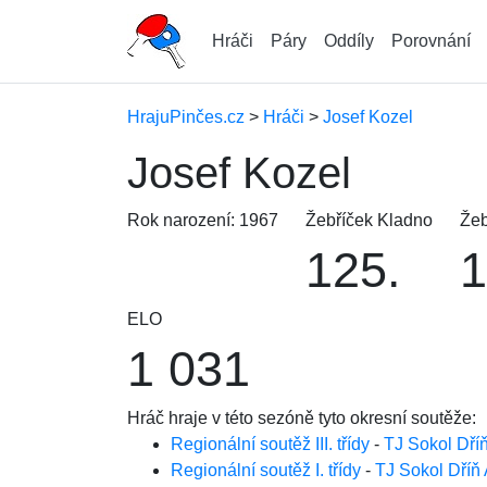
Hráči
Páry
Oddíly
Porovnání
HrajuPinčes.cz
>
Hráči
>
Josef Kozel
Josef Kozel
Rok narození: 1967
Žebříček Kladno
Žeb
125.
1
ELO
1 031
Hráč hraje v této sezóně tyto okresní soutěže:
Regionální soutěž III. třídy
-
TJ Sokol Dří
Regionální soutěž I. třídy
-
TJ Sokol Dříň